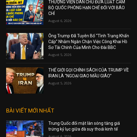
THƯỢNG VIỆN DÂN CHỦ ĐƯA LUẬT CẤM
BỘ QUỐC PHÒNG HẠN CHẾ ĐỐI VỚI BÁO
CHÍ
August 6, 2026
Ông Trump Đã Tuyên Bố “Tình Trạng Khẩn
Cấp” Nhằm Ngăn Chặn Việc Công Khai Hồ
Sơ Tài Chính Của Mình Cho Đài BBC
August 5, 2026
THẾ GIỚI GỌI CHÍNH SÁCH CỦA TRUMP VỀ
IRAN LÀ “NGOẠI GIAO MẪU GIÁO”
August 5, 2026
BÀI VIẾT MỚI NHẤT
Trung Quốc đối mặt làn sóng tăng giá
trứng kỷ lục giữa đà suy thoái kinh tế
August 6, 2026