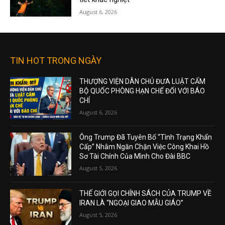
August 6, 2026
TIN HOT TRONG NGÀY
THƯỢNG VIỆN DÂN CHỦ ĐƯA LUẬT CẤM
BỘ QUỐC PHÒNG HẠN CHẾ ĐỐI VỚI BÁO
CHÍ
August 6, 2026
Ông Trump Đã Tuyên Bố “Tình Trạng Khẩn
Cấp” Nhằm Ngăn Chặn Việc Công Khai Hồ
Sơ Tài Chính Của Mình Cho Đài BBC
August 5, 2026
THẾ GIỚI GỌI CHÍNH SÁCH CỦA TRUMP VỀ
IRAN LÀ “NGOẠI GIAO MẪU GIÁO”
August 5, 2026