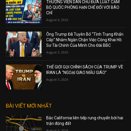
THƯỢNG VIỆN DÂN CHỦ ĐƯA LUẬT CẤM
BỘ QUỐC PHÒNG HẠN CHẾ ĐỐI VỚI BÁO
CHÍ
August 6, 2026
Ông Trump Đã Tuyên Bố “Tình Trạng Khẩn
Cấp” Nhằm Ngăn Chặn Việc Công Khai Hồ
Sơ Tài Chính Của Mình Cho Đài BBC
August 5, 2026
THẾ GIỚI GỌI CHÍNH SÁCH CỦA TRUMP VỀ
IRAN LÀ “NGOẠI GIAO MẪU GIÁO”
August 5, 2026
BÀI VIẾT MỚI NHẤT
Bắc California liên tiếp rung chuyển bởi hai
trận động đất
August 6, 2026