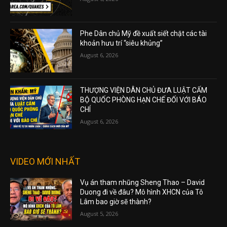
Phe Dân chủ Mỹ đề xuất siết chặt các tài
khoản hưu trí “siêu khủng”
August 6, 2026
THƯỢNG VIỆN DÂN CHỦ ĐƯA LUẬT CẤM
BỘ QUỐC PHÒNG HẠN CHẾ ĐỐI VỚI BÁO
CHÍ
August 6, 2026
VIDEO MỚI NHẤT
Vụ án tham nhũng Sheng Thao – David
Duong đi về đâu? Mô hình XHCN của Tô
Lâm bao giờ sẽ thành?
August 5, 2026