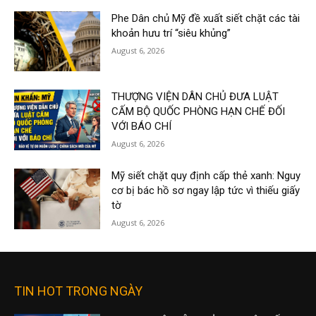
Phe Dân chủ Mỹ đề xuất siết chặt các tài
khoản hưu trí “siêu khủng”
August 6, 2026
THƯỢNG VIỆN DÂN CHỦ ĐƯA LUẬT
CẤM BỘ QUỐC PHÒNG HẠN CHẾ ĐỐI
VỚI BÁO CHÍ
August 6, 2026
Mỹ siết chặt quy định cấp thẻ xanh: Nguy
cơ bị bác hồ sơ ngay lập tức vì thiếu giấy
tờ
August 6, 2026
TIN HOT TRONG NGÀY