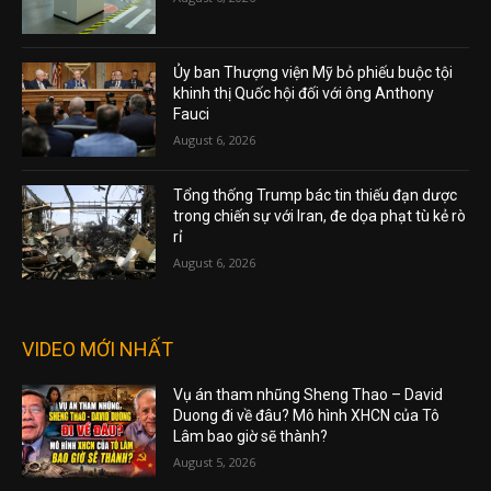
Ủy ban Thượng viện Mỹ bỏ phiếu buộc tội
khinh thị Quốc hội đối với ông Anthony
Fauci
August 6, 2026
Tổng thống Trump bác tin thiếu đạn dược
trong chiến sự với Iran, đe dọa phạt tù kẻ rò
rỉ
August 6, 2026
VIDEO MỚI NHẤT
Vụ án tham nhũng Sheng Thao – David
Duong đi về đâu? Mô hình XHCN của Tô
Lâm bao giờ sẽ thành?
August 5, 2026