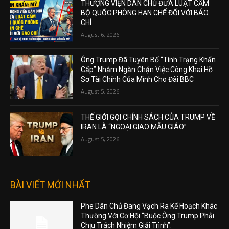
THƯỢNG VIỆN DÂN CHỦ ĐƯA LUẬT CẤM
BỘ QUỐC PHÒNG HẠN CHẾ ĐỐI VỚI BÁO
CHÍ
August 6, 2026
Ông Trump Đã Tuyên Bố “Tình Trạng Khẩn
Cấp” Nhằm Ngăn Chặn Việc Công Khai Hồ
Sơ Tài Chính Của Mình Cho Đài BBC
August 5, 2026
THẾ GIỚI GỌI CHÍNH SÁCH CỦA TRUMP VỀ
IRAN LÀ “NGOẠI GIAO MẪU GIÁO”
August 5, 2026
BÀI VIẾT MỚI NHẤT
Phe Dân Chủ Đang Vạch Ra Kế Hoạch Khác
Thường Với Cơ Hội “Buộc Ông Trump Phải
Chịu Trách Nhiệm Giải Trình”.