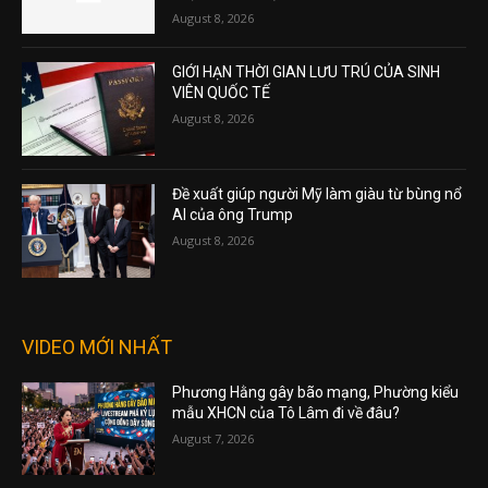
August 8, 2026
GIỚI HẠN THỜI GIAN LƯU TRÚ CỦA SINH
VIÊN QUỐC TẾ
August 8, 2026
Đề xuất giúp người Mỹ làm giàu từ bùng nổ
AI của ông Trump
August 8, 2026
VIDEO MỚI NHẤT
Phương Hằng gây bão mạng, Phường kiểu
mẫu XHCN của Tô Lâm đi về đâu?
August 7, 2026