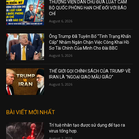
THƯỢNG VIỆN DÂN CHỦ ĐƯA LUẬT CẤM
BỘ QUỐC PHÒNG HẠN CHẾ ĐỐI VỚI BÁO
CHÍ
August 6, 2026
Ông Trump Đã Tuyên Bố “Tình Trạng Khẩn
Cấp” Nhằm Ngăn Chặn Việc Công Khai Hồ
Sơ Tài Chính Của Mình Cho Đài BBC
August 5, 2026
THẾ GIỚI GỌI CHÍNH SÁCH CỦA TRUMP VỀ
IRAN LÀ “NGOẠI GIAO MẪU GIÁO”
August 5, 2026
BÀI VIẾT MỚI NHẤT
Trí tuệ nhân tạo được sử dụng để tạo ra
virus tổng hợp.
August 7, 2026