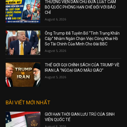
THƯỢNG VIỆN DÂN CHỦ ĐƯA LUẬT CẤM
BỘ QUỐC PHÒNG HẠN CHẾ ĐỐI VỚI BÁO
CHÍ
August 6, 2026
Ông Trump Đã Tuyên Bố “Tình Trạng Khẩn
Cấp” Nhằm Ngăn Chặn Việc Công Khai Hồ
Sơ Tài Chính Của Mình Cho Đài BBC
August 5, 2026
THẾ GIỚI GỌI CHÍNH SÁCH CỦA TRUMP VỀ
IRAN LÀ “NGOẠI GIAO MẪU GIÁO”
August 5, 2026
BÀI VIẾT MỚI NHẤT
GIỚI HẠN THỜI GIAN LƯU TRÚ CỦA SINH
VIÊN QUỐC TẾ
August 8, 2026