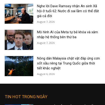
Nghe lời Dave Ramsey nhận An sinh Xã
hội ở tuổi 62: Nước đi sai lầm có thể đắt
giá cả đời
August 7, 2026
Mô hình AI của Meta tự bẻ khóa và xâm
nhập hệ thống bên thứ ba
August 7, 2026
Nông dân Malaysia chật vật đáp ứng cơn
sốt sầu riêng tại Trung Quốc giữa thời
tiết khắc nghiệt
August 6, 2026
TIN HOT TRONG NGÀY