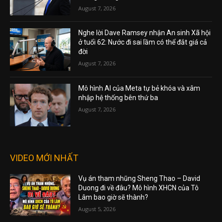
August 7, 2026
Nghe lời Dave Ramsey nhận An sinh Xã hội
ở tuổi 62: Nước đi sai lầm có thể đắt giá cả
đời
August 7, 2026
Mô hình AI của Meta tự bẻ khóa và xâm
nhập hệ thống bên thứ ba
August 7, 2026
VIDEO MỚI NHẤT
Vụ án tham nhũng Sheng Thao – David
Duong đi về đâu? Mô hình XHCN của Tô
Lâm bao giờ sẽ thành?
August 5, 2026