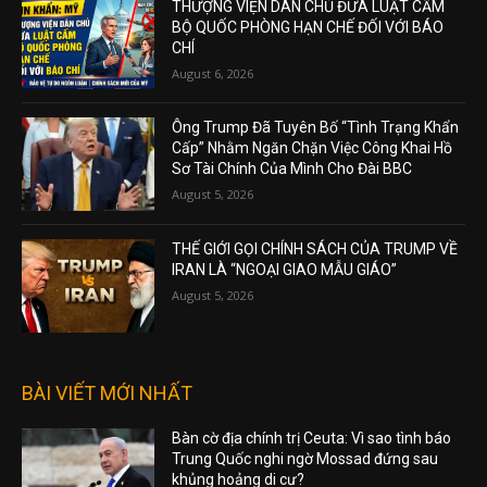
THƯỢNG VIỆN DÂN CHỦ ĐƯA LUẬT CẤM
BỘ QUỐC PHÒNG HẠN CHẾ ĐỐI VỚI BÁO
CHÍ
August 6, 2026
Ông Trump Đã Tuyên Bố “Tình Trạng Khẩn
Cấp” Nhằm Ngăn Chặn Việc Công Khai Hồ
Sơ Tài Chính Của Mình Cho Đài BBC
August 5, 2026
THẾ GIỚI GỌI CHÍNH SÁCH CỦA TRUMP VỀ
IRAN LÀ “NGOẠI GIAO MẪU GIÁO”
August 5, 2026
BÀI VIẾT MỚI NHẤT
Bàn cờ địa chính trị Ceuta: Vì sao tình báo
Trung Quốc nghi ngờ Mossad đứng sau
khủng hoảng di cư?