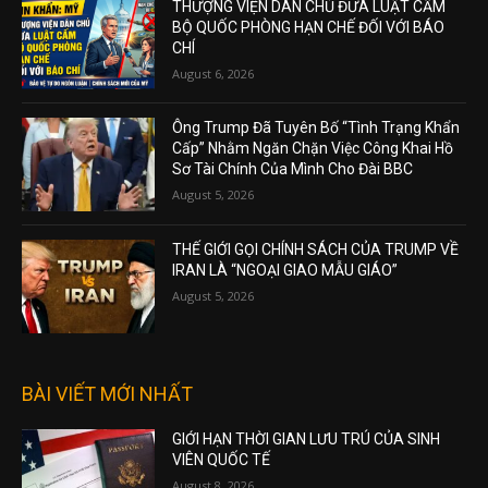
THƯỢNG VIỆN DÂN CHỦ ĐƯA LUẬT CẤM
BỘ QUỐC PHÒNG HẠN CHẾ ĐỐI VỚI BÁO
CHÍ
August 6, 2026
Ông Trump Đã Tuyên Bố “Tình Trạng Khẩn
Cấp” Nhằm Ngăn Chặn Việc Công Khai Hồ
Sơ Tài Chính Của Mình Cho Đài BBC
August 5, 2026
THẾ GIỚI GỌI CHÍNH SÁCH CỦA TRUMP VỀ
IRAN LÀ “NGOẠI GIAO MẪU GIÁO”
August 5, 2026
BÀI VIẾT MỚI NHẤT
GIỚI HẠN THỜI GIAN LƯU TRÚ CỦA SINH
VIÊN QUỐC TẾ
August 8, 2026