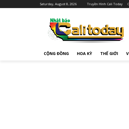
Saturday, August 8, 2026
Truyền Hình Cali Today
C
CỘNG ĐỒNG
HOA KỲ
THẾ GIỚI
V