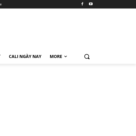
e
Ữ
CALI NGÀY NAY
MORE