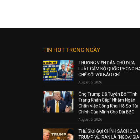
TIN HOT TRONG NGÀY
THƯỢNG VIỆN DÂN CHỦ ĐƯA
LUẬT CẤM BỘ QUỐC PHÒNG H
CHẾ ĐỐI VỚI BÁO CHÍ
August 6, 2026
Ông Trump Đã Tuyên Bố “Tình
Trạng Khẩn Cấp” Nhằm Ngăn
Chặn Việc Công Khai Hồ Sơ Tài
Chính Của Mình Cho Đài BBC
August 5, 2026
THẾ GIỚI GỌI CHÍNH SÁCH CỦA
TRUMP VỀ IRAN LÀ “NGOẠI GI