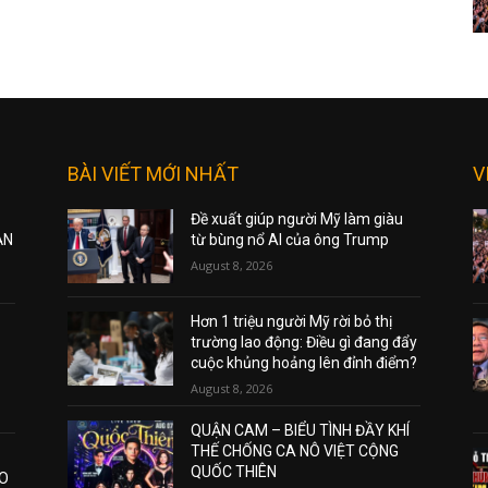
BÀI VIẾT MỚI NHẤT
V
Đề xuất giúp người Mỹ làm giàu
ẠN
từ bùng nổ AI của ông Trump
August 8, 2026
Hơn 1 triệu người Mỹ rời bỏ thị
trường lao động: Điều gì đang đẩy
cuộc khủng hoảng lên đỉnh điểm?
August 8, 2026
QUẬN CAM – BIỂU TÌNH ĐẦY KHÍ
THẾ CHỐNG CA NÔ VIỆT CỘNG
QUỐC THIÊN
AO