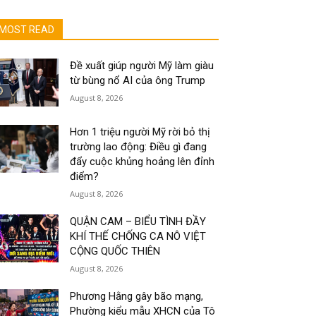
MOST READ
Đề xuất giúp người Mỹ làm giàu
từ bùng nổ AI của ông Trump
August 8, 2026
Hơn 1 triệu người Mỹ rời bỏ thị
trường lao động: Điều gì đang
đẩy cuộc khủng hoảng lên đỉnh
điểm?
August 8, 2026
QUẬN CAM – BIỂU TÌNH ĐẦY
KHÍ THẾ CHỐNG CA NÔ VIỆT
CỘNG QUỐC THIÊN
August 8, 2026
Phương Hằng gây bão mạng,
Phường kiểu mẫu XHCN của Tô