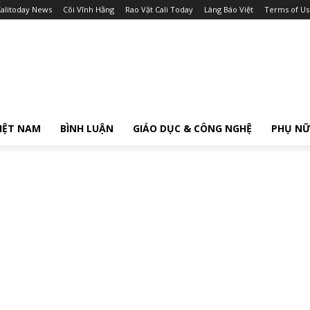
alitoday News
Cõi Vĩnh Hằng
Rao Vặt Cali Today
Làng Báo Việt
Terms of Us
IỆT NAM
BÌNH LUẬN
GIÁO DỤC & CÔNG NGHỆ
PHỤ N