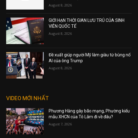
August 8, 2026
GIỚI HẠN THỜI GIAN LƯU TRÚ CỦA SINH
VIÊN QUỐC TẾ
August 8, 2026
Đề xuất giúp người Mỹ làm giàu từ bùng nổ
AI của ông Trump
August 8, 2026
VIDEO MỚI NHẤT
Phương Hằng gây bão mạng, Phường kiểu
mẫu XHCN của Tô Lâm đi về đâu?
August 7, 2026