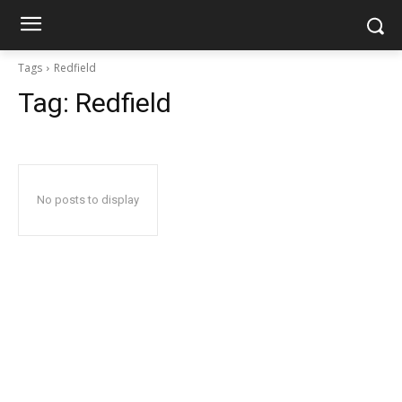
Tags
Redfield
Tag:
Redfield
No posts to display