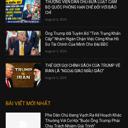
THƯỢNG VIỆN DÂN CHỦ ĐƯA LUẬT CẤM
BỘ QUỐC PHÒNG HẠN CHẾ ĐỐI VỚI BÁO
CHÍ
August 6, 2026
Ông Trump Đã Tuyên Bố “Tình Trạng Khẩn
Cấp” Nhằm Ngăn Chặn Việc Công Khai Hồ
Sơ Tài Chính Của Mình Cho Đài BBC
August 5, 2026
THẾ GIỚI GỌI CHÍNH SÁCH CỦA TRUMP VỀ
IRAN LÀ “NGOẠI GIAO MẪU GIÁO”
August 5, 2026
BÀI VIẾT MỚI NHẤT
Phe Dân Chủ Đang Vạch Ra Kế Hoạch Khác
Thường Với Cơ Hội “Buộc Ông Trump Phải
Chịu Trách Nhiệm Giải Trình”.