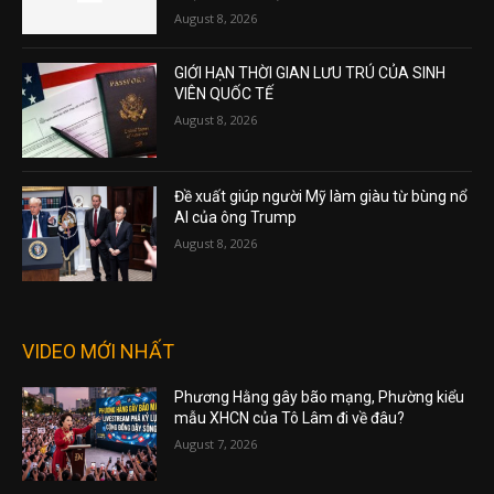
August 8, 2026
GIỚI HẠN THỜI GIAN LƯU TRÚ CỦA SINH
VIÊN QUỐC TẾ
August 8, 2026
Đề xuất giúp người Mỹ làm giàu từ bùng nổ
AI của ông Trump
August 8, 2026
VIDEO MỚI NHẤT
Phương Hằng gây bão mạng, Phường kiểu
mẫu XHCN của Tô Lâm đi về đâu?
August 7, 2026