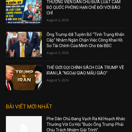
THƯỢNG VIỆN DÂN CHỦ ĐƯA LUẬT CẤM
BỘ QUỐC PHÒNG HẠN CHẾ ĐỐI VỚI BÁO
CHÍ
August 6, 2026
Ông Trump Đã Tuyên Bố “Tình Trạng Khẩn
Cấp” Nhằm Ngăn Chặn Việc Công Khai Hồ
Sơ Tài Chính Của Mình Cho Đài BBC
August 5, 2026
THẾ GIỚI GỌI CHÍNH SÁCH CỦA TRUMP VỀ
IRAN LÀ “NGOẠI GIAO MẪU GIÁO”
August 5, 2026
BÀI VIẾT MỚI NHẤT
Phe Dân Chủ Đang Vạch Ra Kế Hoạch Khác
Thường Với Cơ Hội “Buộc Ông Trump Phải
Chịu Trách Nhiệm Giải Trình”.