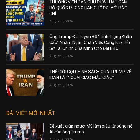
THƯỢNG VIỆN DÂN CHỦ ĐƯA LUẬT CẤM
BỘ QUỐC PHÒNG HẠN CHẾ ĐỐI VỚI BÁO
CHÍ
August 6, 2026
Ông Trump Đã Tuyên Bố “Tình Trạng Khẩn
Cấp” Nhằm Ngăn Chặn Việc Công Khai Hồ
Sơ Tài Chính Của Mình Cho Đài BBC
August 5, 2026
THẾ GIỚI GỌI CHÍNH SÁCH CỦA TRUMP VỀ
IRAN LÀ “NGOẠI GIAO MẪU GIÁO”
August 5, 2026
BÀI VIẾT MỚI NHẤT
Đề xuất giúp người Mỹ làm giàu từ bùng nổ
AI của ông Trump
August 8, 2026