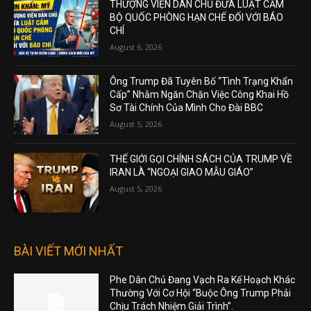
THƯỢNG VIỆN DÂN CHỦ ĐƯA LUẬT CẤM
BỘ QUỐC PHÒNG HẠN CHẾ ĐỐI VỚI BÁO
CHÍ
August 6, 2026
Ông Trump Đã Tuyên Bố “Tình Trạng Khẩn
Cấp” Nhằm Ngăn Chặn Việc Công Khai Hồ
Sơ Tài Chính Của Mình Cho Đài BBC
August 5, 2026
THẾ GIỚI GỌI CHÍNH SÁCH CỦA TRUMP VỀ
IRAN LÀ “NGOẠI GIAO MẪU GIÁO”
August 5, 2026
BÀI VIẾT MỚI NHẤT
Phe Dân Chủ Đang Vạch Ra Kế Hoạch Khác
Thường Với Cơ Hội “Buộc Ông Trump Phải
Chịu Trách Nhiệm Giải Trình”.