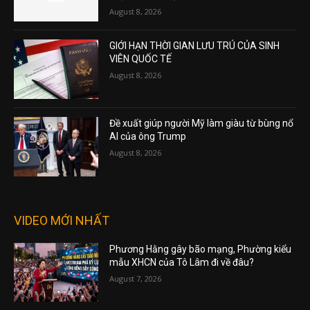
August 8, 2026
GIỚI HẠN THỜI GIAN LƯU TRÚ CỦA SINH
VIÊN QUỐC TẾ
August 8, 2026
Đề xuất giúp người Mỹ làm giàu từ bùng nổ
AI của ông Trump
August 8, 2026
VIDEO MỚI NHẤT
Phương Hằng gây bão mạng, Phường kiểu
mẫu XHCN của Tô Lâm đi về đâu?
August 7, 2026