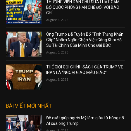
THƯỢNG VIỆN DÂN CHỦ ĐƯA LUẬT CẤM
BỘ QUỐC PHÒNG HẠN CHẾ ĐỐI VỚI BÁO
CHÍ
August 6, 2026
Ông Trump Đã Tuyên Bố “Tình Trạng Khẩn
Cấp” Nhằm Ngăn Chặn Việc Công Khai Hồ
Sơ Tài Chính Của Mình Cho Đài BBC
August 5, 2026
THẾ GIỚI GỌI CHÍNH SÁCH CỦA TRUMP VỀ
IRAN LÀ “NGOẠI GIAO MẪU GIÁO”
August 5, 2026
BÀI VIẾT MỚI NHẤT
Đề xuất giúp người Mỹ làm giàu từ bùng nổ
AI của ông Trump
August 8, 2026