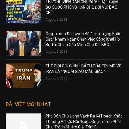
THƯỢNG VIỆN DÂN CHỦ ĐƯA LUẬT CẤM
BỘ QUỐC PHÒNG HẠN CHẾ ĐỐI VỚI BÁO
CHÍ
August 6, 2026
Ông Trump Đã Tuyên Bố “Tình Trạng Khẩn
Cấp” Nhằm Ngăn Chặn Việc Công Khai Hồ
Sơ Tài Chính Của Mình Cho Đài BBC
August 5, 2026
THẾ GIỚI GỌI CHÍNH SÁCH CỦA TRUMP VỀ
IRAN LÀ “NGOẠI GIAO MẪU GIÁO”
August 5, 2026
BÀI VIẾT MỚI NHẤT
Phe Dân Chủ Đang Vạch Ra Kế Hoạch Khác
Thường Với Cơ Hội “Buộc Ông Trump Phải
Chịu Trách Nhiệm Giải Trình”.