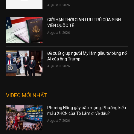
August 8, 2026
GIỚI HẠN THỜI GIAN LƯU TRÚ CỦA SINH
VIÊN QUỐC TẾ
August 8, 2026
Đề xuất giúp người Mỹ làm giàu từ bùng nổ
AI của ông Trump
August 8, 2026
VIDEO MỚI NHẤT
Phương Hằng gây bão mạng, Phường kiểu
mẫu XHCN của Tô Lâm đi về đâu?
August 7, 2026