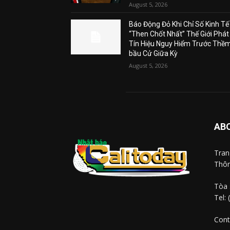
August 5, 2026
Báo Động Đỏ Khi Chỉ Số Kinh Tế
“Then Chốt Nhất” Thế Giới Phát
Tín Hiệu Nguy Hiểm Trước Thề
bầu Cử Giữa Kỳ
August 5, 2026
AB
Tra
Thôn
Tòa 
Tel:
Cont