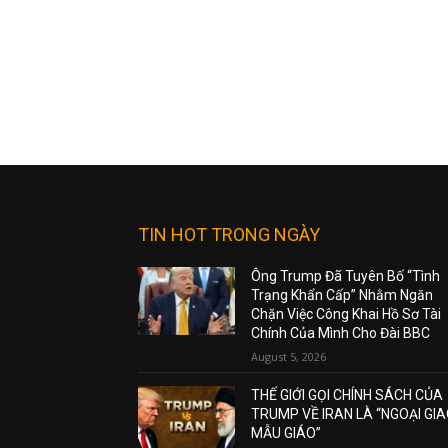
TIN HOT TRONG NGÀY
Ông Trump Đã Tuyên Bố “Tình
Trạng Khẩn Cấp” Nhằm Ngăn
Chặn Việc Công Khai Hồ Sơ Tài
Chính Của Mình Cho Đài BBC
August 5, 2026
THẾ GIỚI GỌI CHÍNH SÁCH CỦA
TRUMP VỀ IRAN LÀ “NGOẠI GI
MẪU GIÁO”