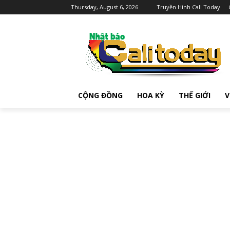
Thursday, August 6, 2026
Truyền Hình Cali Today
CỘNG ĐỒNG
HOA KỲ
THẾ GIỚI
V