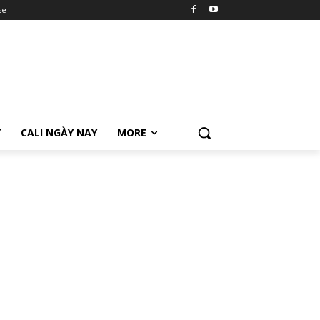
se
Ữ
CALI NGÀY NAY
MORE