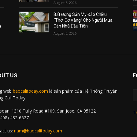
August 6, 2026
Bất Động Sản Mỹ Đảo Chiều:
“Thời Cơ Vàng” Cho Người Mua
m
Căn Nhà Đầu Tiên
August 6, 2026
OUT US
F
ng web
baocalitoday.com
là sản phẩm của Hệ Thống Truyền
g Cali Today
soạn: 1310 Tully Road #109, San Jose, CA 95122
Te
 (408) 482-6527
act us:
nam@baocalitoday.com