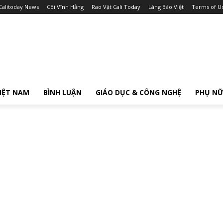
Calitoday News
Cõi Vĩnh Hằng
Rao Vặt Cali Today
Làng Báo Việt
Terms of U
IỆT NAM
BÌNH LUẬN
GIÁO DỤC & CÔNG NGHỆ
PHỤ N