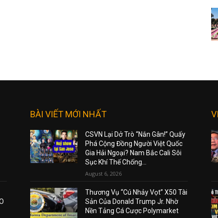
BÀI VIẾT MỚI NHẤT
V
CSVN Lại Dở Trò “Nắn Gân!” Quấy
Phá Cộng Đồng Người Việt Quốc
Gia Hải Ngoại? Nam Bắc Cali Sôi
Sục Khí Thế Chống...
August 6, 2026
Thương Vụ “Cú Nhảy Vọt” X50 Tài
AO
Sản Của Donald Trump Jr. Nhờ
Nền Tảng Cá Cược Polymarket