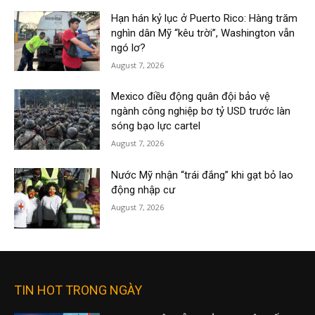
Hạn hán kỷ lục ở Puerto Rico: Hàng trăm
nghìn dân Mỹ “kêu trời”, Washington vẫn
ngó lơ?
August 7, 2026
Mexico điều động quân đội bảo vệ
ngành công nghiệp bơ tỷ USD trước làn
sóng bạo lực cartel
August 7, 2026
Nước Mỹ nhận “trái đắng” khi gạt bỏ lao
động nhập cư
August 7, 2026
TIN HOT TRONG NGÀY