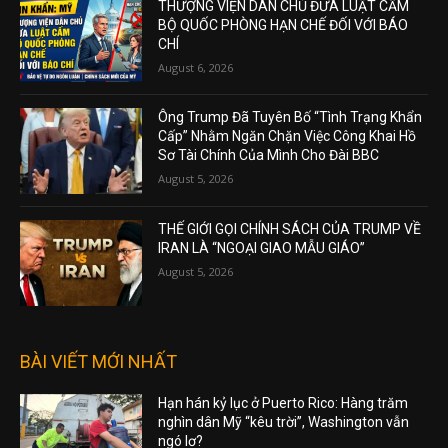
THƯỢNG VIỆN DÂN CHỦ ĐƯA LUẬT CẤM
BỘ QUỐC PHÒNG HẠN CHẾ ĐỐI VỚI BÁO
CHÍ
August 6, 2026
Ông Trump Đã Tuyên Bố “Tình Trạng Khẩn
Cấp” Nhằm Ngăn Chặn Việc Công Khai Hồ
Sơ Tài Chính Của Mình Cho Đài BBC
August 5, 2026
THẾ GIỚI GỌI CHÍNH SÁCH CỦA TRUMP VỀ
IRAN LÀ “NGOẠI GIAO MẪU GIÁO”
August 5, 2026
BÀI VIẾT MỚI NHẤT
Hạn hán kỷ lục ở Puerto Rico: Hàng trăm
nghìn dân Mỹ “kêu trời”, Washington vẫn
ngó lơ?