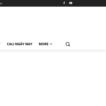
se
Ữ
CALI NGÀY NAY
MORE