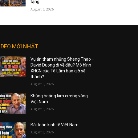
tặng
August 6, 2026
IDEO MỚI NHẤT
Vụ án tham nhũng Sheng Thao –
David Duong đi về đâu? Mô hình
XHCN của Tô Lâm bao giờ sẽ
thành?
August 5, 2026
Khủng hoảng kim cương vàng
Việt Nam
August 5, 2026
Bài toán kinh tế Việt Nam
August 3, 2026