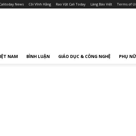
Calitoday News
Cõi Vĩnh Hằng
Rao Vặt Cali Today
Làng Báo Việt
Terms of U
IỆT NAM
BÌNH LUẬN
GIÁO DỤC & CÔNG NGHỆ
PHỤ N