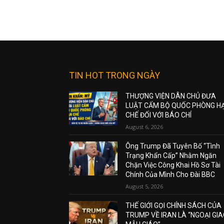
TIN HOT TRONG NGÀY
THƯỢNG VIỆN DÂN CHỦ ĐƯA
LUẬT CẤM BỘ QUỐC PHÒNG H
CHẾ ĐỐI VỚI BÁO CHÍ
August 6, 2026
Ông Trump Đã Tuyên Bố “Tình
Trạng Khẩn Cấp” Nhằm Ngăn
Chặn Việc Công Khai Hồ Sơ Tài
Chính Của Mình Cho Đài BBC
August 5, 2026
THẾ GIỚI GỌI CHÍNH SÁCH CỦA
TRUMP VỀ IRAN LÀ “NGOẠI GI