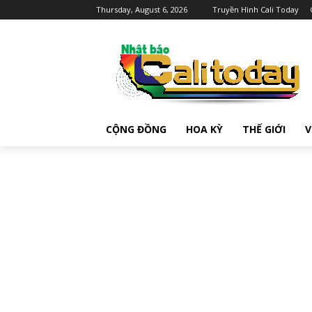
Thursday, August 6, 2026
Truyền Hình Cali Today
CỘNG ĐỒNG
HOA KỲ
THẾ GIỚI
V