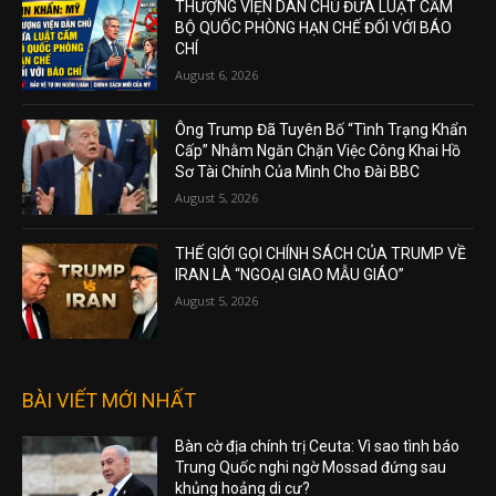
THƯỢNG VIỆN DÂN CHỦ ĐƯA LUẬT CẤM
BỘ QUỐC PHÒNG HẠN CHẾ ĐỐI VỚI BÁO
CHÍ
August 6, 2026
Ông Trump Đã Tuyên Bố “Tình Trạng Khẩn
Cấp” Nhằm Ngăn Chặn Việc Công Khai Hồ
Sơ Tài Chính Của Mình Cho Đài BBC
August 5, 2026
THẾ GIỚI GỌI CHÍNH SÁCH CỦA TRUMP VỀ
IRAN LÀ “NGOẠI GIAO MẪU GIÁO”
August 5, 2026
BÀI VIẾT MỚI NHẤT
Bàn cờ địa chính trị Ceuta: Vì sao tình báo
Trung Quốc nghi ngờ Mossad đứng sau
khủng hoảng di cư?