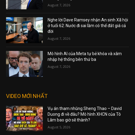
August 7, 2026
Nghe lời Dave Ramsey nhận An sinh Xã hội
ở tuổi 62: Nước đi sai lầm có thể đắt giá cả
đời
August 7, 2026
Mô hình AI của Meta tự bẻ khóa và xâm
nhập hệ thống bên thứ ba
August 7, 2026
VIDEO MỚI NHẤT
Vụ án tham nhũng Sheng Thao – David
Duong đi về đâu? Mô hình XHCN của Tô
Lâm bao giờ sẽ thành?
August 5, 2026