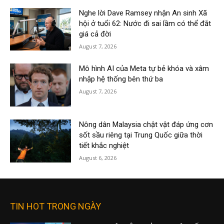
Nghe lời Dave Ramsey nhận An sinh Xã
hội ở tuổi 62: Nước đi sai lầm có thể đắt
giá cả đời
August 7, 2026
Mô hình AI của Meta tự bẻ khóa và xâm
nhập hệ thống bên thứ ba
August 7, 2026
Nông dân Malaysia chật vật đáp ứng cơn
sốt sầu riêng tại Trung Quốc giữa thời
tiết khắc nghiệt
August 6, 2026
TIN HOT TRONG NGÀY