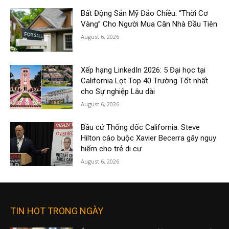
Bất Động Sản Mỹ Đảo Chiều: “Thời Cơ
Vàng” Cho Người Mua Căn Nhà Đầu Tiên
August 6, 2026
Xếp hạng LinkedIn 2026: 5 Đại học tại
California Lọt Top 40 Trường Tốt nhất
cho Sự nghiệp Lâu dài
August 6, 2026
Bầu cử Thống đốc California: Steve
Hilton cáo buộc Xavier Becerra gây nguy
hiểm cho trẻ di cư
August 6, 2026
TIN HOT TRONG NGÀY