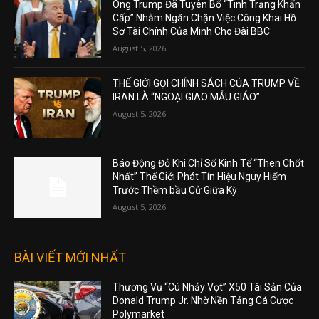
Ông Trump Đã Tuyên Bố “Tình Trạng Khẩn
Cấp” Nhằm Ngăn Chặn Việc Công Khai Hồ
Sơ Tài Chính Của Mình Cho Đài BBC
August 5, 2026
THẾ GIỚI GỌI CHÍNH SÁCH CỦA TRUMP VỀ
IRAN LÀ “NGOẠI GIAO MẪU GIÁO”
August 5, 2026
Báo Động Đỏ Khi Chỉ Số Kinh Tế “Then Chốt
Nhất” Thế Giới Phát Tín Hiệu Nguy Hiểm
Trước Thềm bầu Cử Giữa Kỳ
August 5, 2026
BÀI VIẾT MỚI NHẤT
Thương Vụ “Cú Nhảy Vọt” X50 Tài Sản Của
Donald Trump Jr. Nhờ Nền Tảng Cá Cược
Polymarket