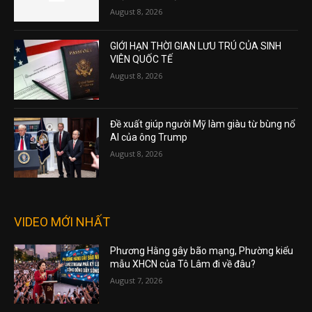
August 8, 2026
GIỚI HẠN THỜI GIAN LƯU TRÚ CỦA SINH
VIÊN QUỐC TẾ
August 8, 2026
Đề xuất giúp người Mỹ làm giàu từ bùng nổ
AI của ông Trump
August 8, 2026
VIDEO MỚI NHẤT
Phương Hằng gây bão mạng, Phường kiểu
mẫu XHCN của Tô Lâm đi về đâu?
August 7, 2026