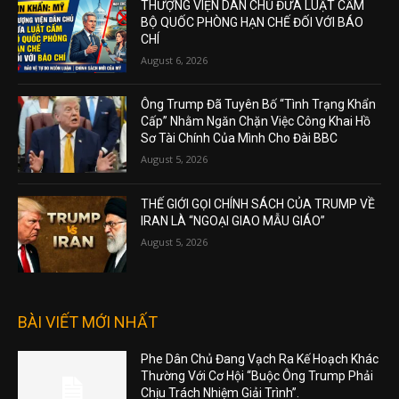
THƯỢNG VIỆN DÂN CHỦ ĐƯA LUẬT CẤM
BỘ QUỐC PHÒNG HẠN CHẾ ĐỐI VỚI BÁO
CHÍ
August 6, 2026
Ông Trump Đã Tuyên Bố “Tình Trạng Khẩn
Cấp” Nhằm Ngăn Chặn Việc Công Khai Hồ
Sơ Tài Chính Của Mình Cho Đài BBC
August 5, 2026
THẾ GIỚI GỌI CHÍNH SÁCH CỦA TRUMP VỀ
IRAN LÀ “NGOẠI GIAO MẪU GIÁO”
August 5, 2026
BÀI VIẾT MỚI NHẤT
Phe Dân Chủ Đang Vạch Ra Kế Hoạch Khác
Thường Với Cơ Hội “Buộc Ông Trump Phải
Chịu Trách Nhiệm Giải Trình”.