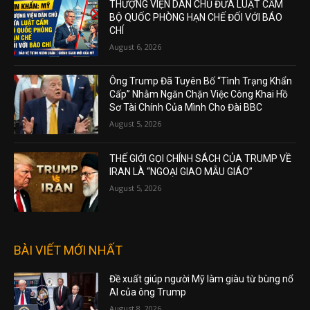
THƯỢNG VIỆN DÂN CHỦ ĐƯA LUẬT CẤM
BỘ QUỐC PHÒNG HẠN CHẾ ĐỐI VỚI BÁO
CHÍ
August 6, 2026
Ông Trump Đã Tuyên Bố “Tình Trạng Khẩn
Cấp” Nhằm Ngăn Chặn Việc Công Khai Hồ
Sơ Tài Chính Của Mình Cho Đài BBC
August 5, 2026
THẾ GIỚI GỌI CHÍNH SÁCH CỦA TRUMP VỀ
IRAN LÀ “NGOẠI GIAO MẪU GIÁO”
August 5, 2026
BÀI VIẾT MỚI NHẤT
Đề xuất giúp người Mỹ làm giàu từ bùng nổ
AI của ông Trump
August 8, 2026