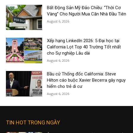
Bất Động Sản Mỹ Đảo Chiều: “Thời Cơ
Vàng” Cho Người Mua Căn Nhà Đầu Tiên
August 6, 2026
Xếp hạng LinkedIn 2026: 5 Đại học tại
California Lọt Top 40 Trường Tốt nhất
cho Sự nghiệp Lâu dài
August 6, 2026
Bầu cử Thống đốc California: Steve
Hilton cáo buộc Xavier Becerra gây nguy
hiểm cho trẻ di cư
August 6, 2026
TIN HOT TRONG NGÀY