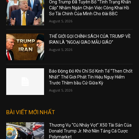
Ông Trump Đã Tuyên Bố “Tình Trạng Khẩn
Cấp” Nhằm Ngăn Chặn Việc Công Khai Hồ
Sơ Tài Chính Của Mình Cho Đài BBC
August 5, 2026
THẾ GIỚI GỌI CHÍNH SÁCH CỦA TRUMP VỀ
IRAN LÀ “NGOẠI GIAO MẪU GIÁO”
August 5, 2026
Báo Động Đỏ Khi Chỉ Số Kinh Tế “Then Chốt
Nhất” Thế Giới Phát Tín Hiệu Nguy Hiểm
Trước Thềm bầu Cử Giữa Kỳ
August 5, 2026
BÀI VIẾT MỚI NHẤT
Thương Vụ “Cú Nhảy Vọt” X50 Tài Sản Của
Donald Trump Jr. Nhờ Nền Tảng Cá Cược
Polymarket