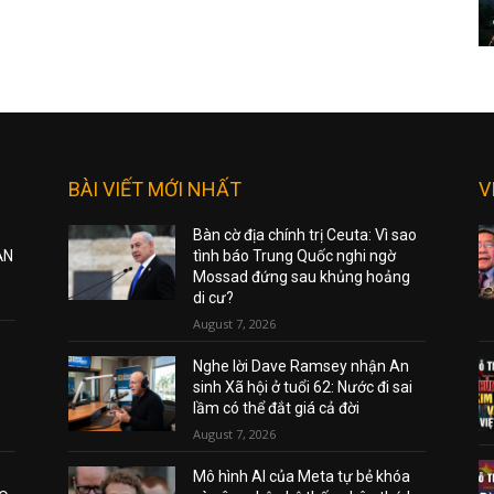
BÀI VIẾT MỚI NHẤT
V
Bàn cờ địa chính trị Ceuta: Vì sao
ẠN
tình báo Trung Quốc nghi ngờ
Mossad đứng sau khủng hoảng
di cư?
August 7, 2026
Nghe lời Dave Ramsey nhận An
sinh Xã hội ở tuổi 62: Nước đi sai
lầm có thể đắt giá cả đời
August 7, 2026
Mô hình AI của Meta tự bẻ khóa