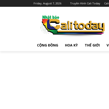
Friday, August 7, 2026
Truyền Hình Cali Today
Cal
CỘNG ĐỒNG
HOA KỲ
THẾ GIỚI
V