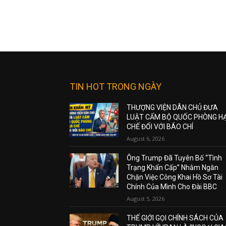
TIN HOT TRONG NGÀY
THƯỢNG VIỆN DÂN CHỦ ĐƯA
LUẬT CẤM BỘ QUỐC PHÒNG H
CHẾ ĐỐI VỚI BÁO CHÍ
August 6, 2026
Ông Trump Đã Tuyên Bố “Tình
Trạng Khẩn Cấp” Nhằm Ngăn
Chặn Việc Công Khai Hồ Sơ Tài
Chính Của Mình Cho Đài BBC
August 5, 2026
THẾ GIỚI GỌI CHÍNH SÁCH CỦA