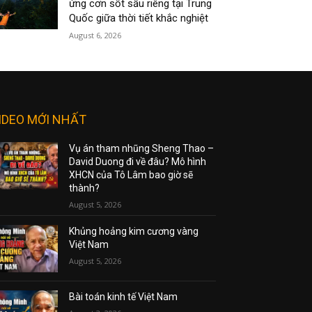
ứng cơn sốt sầu riêng tại Trung
Quốc giữa thời tiết khắc nghiệt
August 6, 2026
IDEO MỚI NHẤT
Vụ án tham nhũng Sheng Thao –
David Duong đi về đâu? Mô hình
XHCN của Tô Lâm bao giờ sẽ
thành?
August 5, 2026
Khủng hoảng kim cương vàng
Việt Nam
August 5, 2026
Bài toán kinh tế Việt Nam