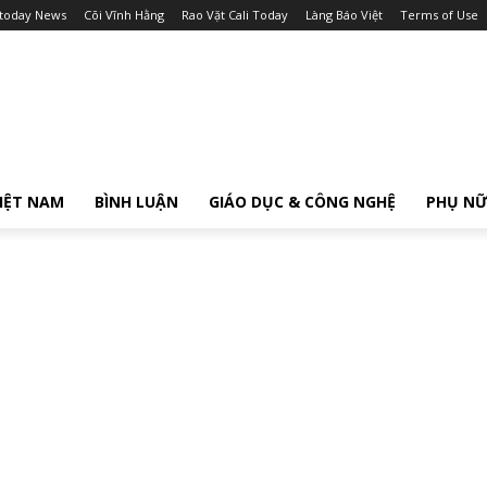
itoday News
Cõi Vĩnh Hằng
Rao Vặt Cali Today
Làng Báo Việt
Terms of Use
IỆT NAM
BÌNH LUẬN
GIÁO DỤC & CÔNG NGHỆ
PHỤ N