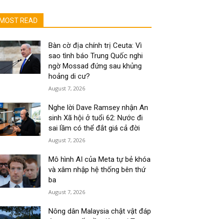
MOST READ
Bàn cờ địa chính trị Ceuta: Vì
sao tình báo Trung Quốc nghi
ngờ Mossad đứng sau khủng
hoảng di cư?
August 7, 2026
Nghe lời Dave Ramsey nhận An
sinh Xã hội ở tuổi 62: Nước đi
sai lầm có thể đắt giá cả đời
August 7, 2026
Mô hình AI của Meta tự bẻ khóa
và xâm nhập hệ thống bên thứ
ba
August 7, 2026
Nông dân Malaysia chật vật đáp