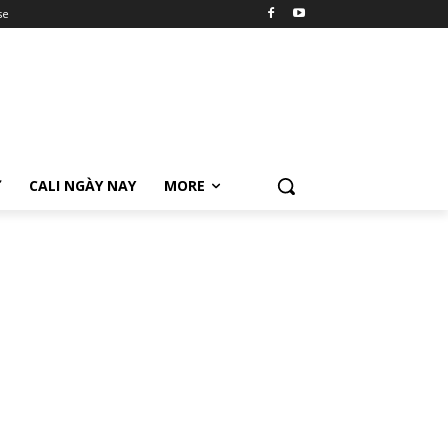
se
Ữ
CALI NGÀY NAY
MORE