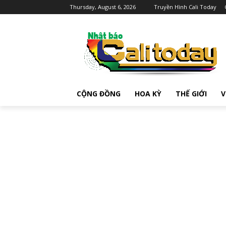
Thursday, August 6, 2026
Truyền Hình Cali Today
CỘNG ĐỒNG
HOA KỲ
THẾ GIỚI
V