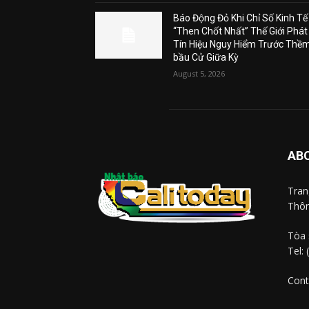
Báo Động Đỏ Khi Chỉ Số Kinh Tế
“Then Chốt Nhất” Thế Giới Phát
Tín Hiệu Nguy Hiểm Trước Thề
bầu Cử Giữa Kỳ
August 5, 2026
AB
Tra
Thôn
Tòa 
Tel:
Cont