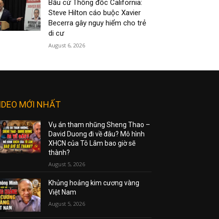
Bầu cử Thống đốc California:
Steve Hilton cáo buộc Xavier
Becerra gây nguy hiểm cho trẻ
di cư
August 6, 2026
IDEO MỚI NHẤT
Vụ án tham nhũng Sheng Thao –
David Duong đi về đâu? Mô hình
XHCN của Tô Lâm bao giờ sẽ
thành?
August 5, 2026
Khủng hoảng kim cương vàng
Việt Nam
August 5, 2026