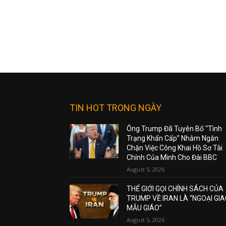
TIN HOT TRONG NGÀY
Ông Trump Đã Tuyên Bố “Tình
Trạng Khẩn Cấp” Nhằm Ngăn
Chặn Việc Công Khai Hồ Sơ Tài
Chính Của Mình Cho Đài BBC
August 5, 2026
THẾ GIỚI GỌI CHÍNH SÁCH CỦA
TRUMP VỀ IRAN LÀ “NGOẠI GI
MẪU GIÁO”
August 5, 2026