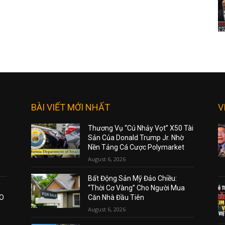
BÀI VIẾT MỚI NHẤT
V
Thương Vụ “Cú Nhảy Vọt” X50 Tài
Sản Của Donald Trump Jr. Nhờ
Nền Tảng Cá Cược Polymarket
August 6, 2026
Bất Động Sản Mỹ Đảo Chiều:
“Thời Cơ Vàng” Cho Người Mua
AO
Căn Nhà Đầu Tiên
August 6, 2026