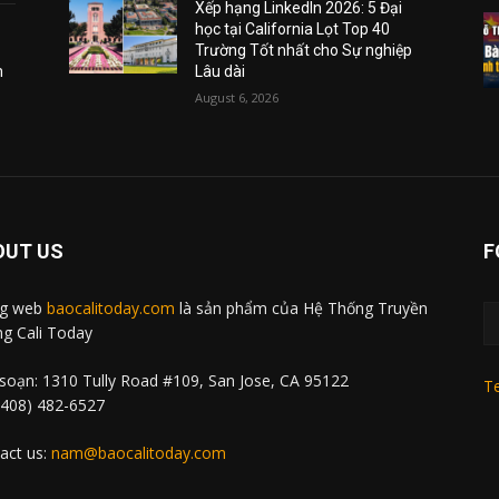
Xếp hạng LinkedIn 2026: 5 Đại
học tại California Lọt Top 40
Trường Tốt nhất cho Sự nghiệp
m
Lâu dài
August 6, 2026
OUT US
F
ng web
baocalitoday.com
là sản phẩm của Hệ Thống Truyền
g Cali Today
soạn: 1310 Tully Road #109, San Jose, CA 95122
Te
 (408) 482-6527
act us:
nam@baocalitoday.com