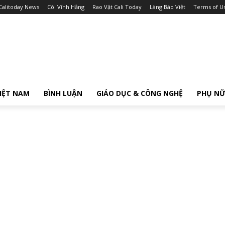
Calitoday News
Cõi Vĩnh Hằng
Rao Vặt Cali Today
Làng Báo Việt
Terms of U
IỆT NAM
BÌNH LUẬN
GIÁO DỤC & CÔNG NGHỆ
PHỤ N