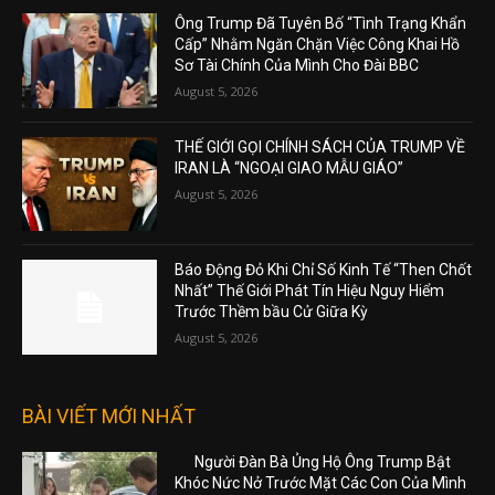
Ông Trump Đã Tuyên Bố “Tình Trạng Khẩn
Cấp” Nhằm Ngăn Chặn Việc Công Khai Hồ
Sơ Tài Chính Của Mình Cho Đài BBC
August 5, 2026
THẾ GIỚI GỌI CHÍNH SÁCH CỦA TRUMP VỀ
IRAN LÀ “NGOẠI GIAO MẪU GIÁO”
August 5, 2026
Báo Động Đỏ Khi Chỉ Số Kinh Tế “Then Chốt
Nhất” Thế Giới Phát Tín Hiệu Nguy Hiểm
Trước Thềm bầu Cử Giữa Kỳ
August 5, 2026
BÀI VIẾT MỚI NHẤT
Người Đàn Bà Ủng Hộ Ông Trump Bật
Khóc Nức Nở Trước Mặt Các Con Của Mình