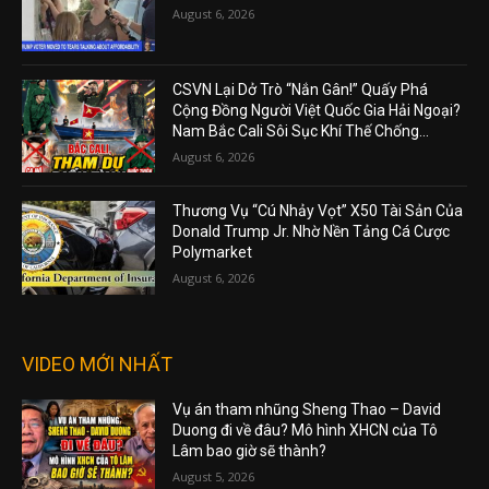
August 6, 2026
CSVN Lại Dở Trò “Nắn Gân!” Quấy Phá
Cộng Đồng Người Việt Quốc Gia Hải Ngoại?
Nam Bắc Cali Sôi Sục Khí Thế Chống...
August 6, 2026
Thương Vụ “Cú Nhảy Vọt” X50 Tài Sản Của
Donald Trump Jr. Nhờ Nền Tảng Cá Cược
Polymarket
August 6, 2026
VIDEO MỚI NHẤT
Vụ án tham nhũng Sheng Thao – David
Duong đi về đâu? Mô hình XHCN của Tô
Lâm bao giờ sẽ thành?
August 5, 2026