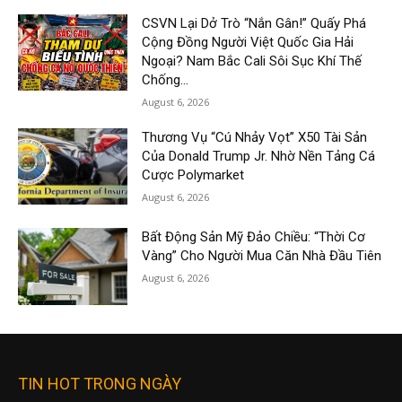
CSVN Lại Dở Trò “Nắn Gân!” Quấy Phá
Cộng Đồng Người Việt Quốc Gia Hải
Ngoại? Nam Bắc Cali Sôi Sục Khí Thế
Chống...
August 6, 2026
Thương Vụ “Cú Nhảy Vọt” X50 Tài Sản
Của Donald Trump Jr. Nhờ Nền Tảng Cá
Cược Polymarket
August 6, 2026
Bất Động Sản Mỹ Đảo Chiều: “Thời Cơ
Vàng” Cho Người Mua Căn Nhà Đầu Tiên
August 6, 2026
TIN HOT TRONG NGÀY