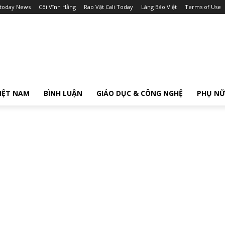
itoday News
Cõi Vĩnh Hằng
Rao Vặt Cali Today
Làng Báo Việt
Terms of Use
IỆT NAM
BÌNH LUẬN
GIÁO DỤC & CÔNG NGHỆ
PHỤ N