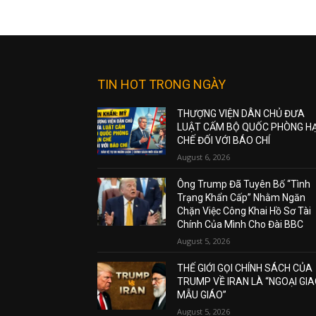
TIN HOT TRONG NGÀY
THƯỢNG VIỆN DÂN CHỦ ĐƯA
LUẬT CẤM BỘ QUỐC PHÒNG H
CHẾ ĐỐI VỚI BÁO CHÍ
August 6, 2026
Ông Trump Đã Tuyên Bố “Tình
Trạng Khẩn Cấp” Nhằm Ngăn
Chặn Việc Công Khai Hồ Sơ Tài
Chính Của Mình Cho Đài BBC
August 5, 2026
THẾ GIỚI GỌI CHÍNH SÁCH CỦA
TRUMP VỀ IRAN LÀ “NGOẠI GI
MẪU GIÁO”
August 5, 2026