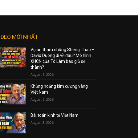
IDEO MỚI NHẤT
Vụ án tham nhũng Sheng Thao –
David Duong đi về đâu? Mô hình
XHCN của Tô Lâm bao giờ sẽ
thành?
August 5, 2026
Khủng hoảng kim cương vàng
Việt Nam
August 5, 2026
Bài toán kinh tế Việt Nam
August 3, 2026