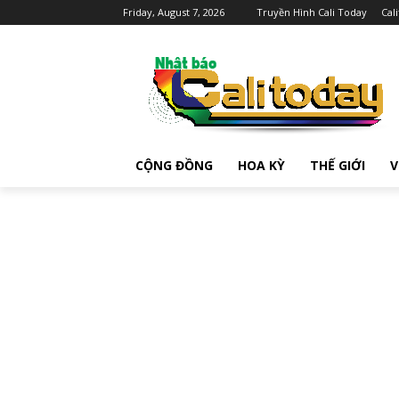
Friday, August 7, 2026
Truyền Hình Cali Today
Cal
CỘNG ĐỒNG
HOA KỲ
THẾ GIỚI
V