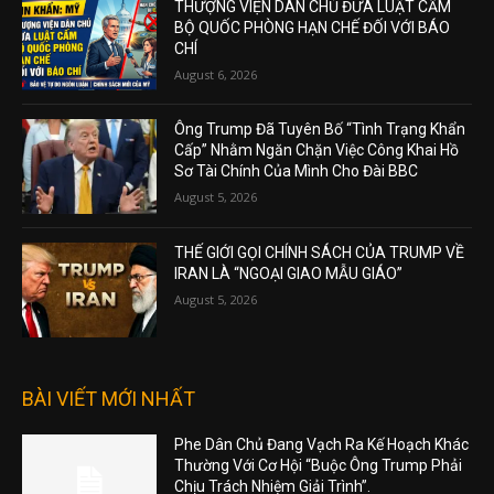
THƯỢNG VIỆN DÂN CHỦ ĐƯA LUẬT CẤM
BỘ QUỐC PHÒNG HẠN CHẾ ĐỐI VỚI BÁO
CHÍ
August 6, 2026
Ông Trump Đã Tuyên Bố “Tình Trạng Khẩn
Cấp” Nhằm Ngăn Chặn Việc Công Khai Hồ
Sơ Tài Chính Của Mình Cho Đài BBC
August 5, 2026
THẾ GIỚI GỌI CHÍNH SÁCH CỦA TRUMP VỀ
IRAN LÀ “NGOẠI GIAO MẪU GIÁO”
August 5, 2026
BÀI VIẾT MỚI NHẤT
Phe Dân Chủ Đang Vạch Ra Kế Hoạch Khác
Thường Với Cơ Hội “Buộc Ông Trump Phải
Chịu Trách Nhiệm Giải Trình”.