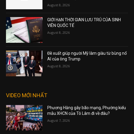
August 8, 2026
GIỚI HẠN THỜI GIAN LƯU TRÚ CỦA SINH
VIÊN QUỐC TẾ
August 8, 2026
Đề xuất giúp người Mỹ làm giàu từ bùng nổ
AI của ông Trump
August 8, 2026
VIDEO MỚI NHẤT
Phương Hằng gây bão mạng, Phường kiểu
mẫu XHCN của Tô Lâm đi về đâu?
August 7, 2026