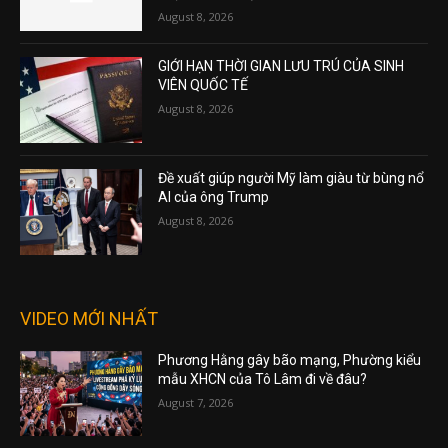
August 8, 2026
GIỚI HẠN THỜI GIAN LƯU TRÚ CỦA SINH
VIÊN QUỐC TẾ
August 8, 2026
Đề xuất giúp người Mỹ làm giàu từ bùng nổ
AI của ông Trump
August 8, 2026
VIDEO MỚI NHẤT
Phương Hằng gây bão mạng, Phường kiểu
mẫu XHCN của Tô Lâm đi về đâu?
August 7, 2026