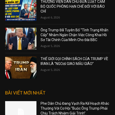
THƯỢNG VIỆN DÂN CHỦ ĐƯA LUẬT CẤM
BỘ QUỐC PHÒNG HẠN CHẾ ĐỐI VỚI BÁO
CHÍ
August 6, 2026
Ông Trump Đã Tuyên Bố “Tình Trạng Khẩn
Cấp” Nhằm Ngăn Chặn Việc Công Khai Hồ
Sơ Tài Chính Của Mình Cho Đài BBC
August 5, 2026
THẾ GIỚI GỌI CHÍNH SÁCH CỦA TRUMP VỀ
IRAN LÀ “NGOẠI GIAO MẪU GIÁO”
August 5, 2026
BÀI VIẾT MỚI NHẤT
Phe Dân Chủ Đang Vạch Ra Kế Hoạch Khác
Thường Với Cơ Hội “Buộc Ông Trump Phải
Chịu Trách Nhiệm Giải Trình”.