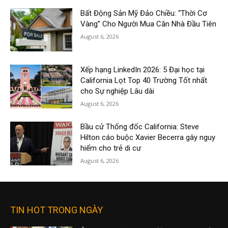
Bất Động Sản Mỹ Đảo Chiều: “Thời Cơ
Vàng” Cho Người Mua Căn Nhà Đầu Tiên
August 6, 2026
Xếp hạng LinkedIn 2026: 5 Đại học tại
California Lọt Top 40 Trường Tốt nhất
cho Sự nghiệp Lâu dài
August 6, 2026
Bầu cử Thống đốc California: Steve
Hilton cáo buộc Xavier Becerra gây nguy
hiểm cho trẻ di cư
August 6, 2026
TIN HOT TRONG NGÀY