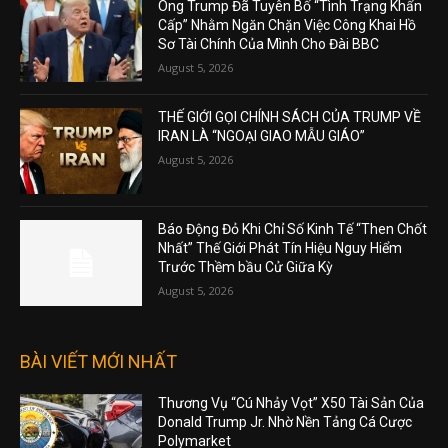
Ông Trump Đã Tuyên Bố “Tình Trạng Khẩn
Cấp” Nhằm Ngăn Chặn Việc Công Khai Hồ
Sơ Tài Chính Của Mình Cho Đài BBC
August 5, 2026
THẾ GIỚI GỌI CHÍNH SÁCH CỦA TRUMP VỀ
IRAN LÀ “NGOẠI GIAO MẪU GIÁO”
August 5, 2026
Báo Động Đỏ Khi Chỉ Số Kinh Tế “Then Chốt
Nhất” Thế Giới Phát Tín Hiệu Nguy Hiểm
Trước Thềm bầu Cử Giữa Kỳ
August 5, 2026
BÀI VIẾT MỚI NHẤT
Thương Vụ “Cú Nhảy Vọt” X50 Tài Sản Của
Donald Trump Jr. Nhờ Nền Tảng Cá Cược
Polymarket