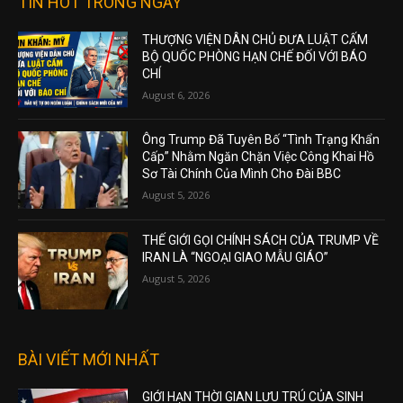
TIN HOT TRONG NGÀY
THƯỢNG VIỆN DÂN CHỦ ĐƯA LUẬT CẤM
BỘ QUỐC PHÒNG HẠN CHẾ ĐỐI VỚI BÁO
CHÍ
August 6, 2026
Ông Trump Đã Tuyên Bố “Tình Trạng Khẩn
Cấp” Nhằm Ngăn Chặn Việc Công Khai Hồ
Sơ Tài Chính Của Mình Cho Đài BBC
August 5, 2026
THẾ GIỚI GỌI CHÍNH SÁCH CỦA TRUMP VỀ
IRAN LÀ “NGOẠI GIAO MẪU GIÁO”
August 5, 2026
BÀI VIẾT MỚI NHẤT
GIỚI HẠN THỜI GIAN LƯU TRÚ CỦA SINH