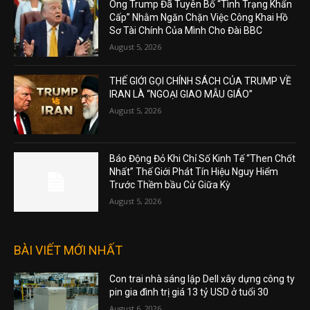
Ông Trump Đã Tuyên Bố “Tình Trạng Khẩn
Cấp” Nhằm Ngăn Chặn Việc Công Khai Hồ
Sơ Tài Chính Của Mình Cho Đài BBC
August 5, 2026
THẾ GIỚI GỌI CHÍNH SÁCH CỦA TRUMP VỀ
IRAN LÀ “NGOẠI GIAO MẪU GIÁO”
August 5, 2026
Báo Động Đỏ Khi Chỉ Số Kinh Tế “Then Chốt
Nhất” Thế Giới Phát Tín Hiệu Nguy Hiểm
Trước Thềm bầu Cử Giữa Kỳ
August 5, 2026
BÀI VIẾT MỚI NHẤT
Con trai nhà sáng lập Dell xây dựng công ty
pin gia đình trị giá 13 tỷ USD ở tuổi 30
August 6, 2026