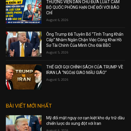
THƯỢNG VIỆN DÂN CHỦ ĐƯA LUẬT CẤM
BỘ QUỐC PHÒNG HẠN CHẾ ĐỐI VỚI BÁO
CHÍ
August 6, 2026
Ông Trump Đã Tuyên Bố “Tình Trạng Khẩn
Cấp” Nhằm Ngăn Chặn Việc Công Khai Hồ
Sơ Tài Chính Của Mình Cho Đài BBC
August 5, 2026
THẾ GIỚI GỌI CHÍNH SÁCH CỦA TRUMP VỀ
IRAN LÀ “NGOẠI GIAO MẪU GIÁO”
August 5, 2026
BÀI VIẾT MỚI NHẤT
Mỹ đối mặt nguy cơ cạn kiệt kho dự trữ dầu
chiến lược do xung đột với Iran
August 6, 2026