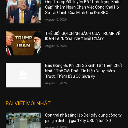
Ông Trump Đã Tuyên Bố “Tình Trạng Khẩn
Cấp” Nhằm Ngăn Chặn Việc Công Khai Hồ
Sơ Tài Chính Của Mình Cho Đài BBC
August 5, 2026
THẾ GIỚI GỌI CHÍNH SÁCH CỦA TRUMP VỀ
IRAN LÀ “NGOẠI GIAO MẪU GIÁO”
August 5, 2026
Báo Động Đỏ Khi Chỉ Số Kinh Tế “Then Chốt
Nhất” Thế Giới Phát Tín Hiệu Nguy Hiểm
Trước Thềm bầu Cử Giữa Kỳ
August 5, 2026
BÀI VIẾT MỚI NHẤT
Con trai nhà sáng lập Dell xây dựng công ty
pin gia đình trị giá 13 tỷ USD ở tuổi 30
August 6, 2026