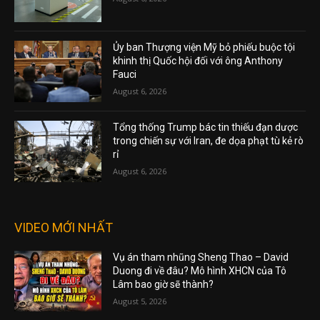
Ủy ban Thượng viện Mỹ bỏ phiếu buộc tội
khinh thị Quốc hội đối với ông Anthony
Fauci
August 6, 2026
Tổng thống Trump bác tin thiếu đạn dược
trong chiến sự với Iran, đe dọa phạt tù kẻ rò
rỉ
August 6, 2026
VIDEO MỚI NHẤT
Vụ án tham nhũng Sheng Thao – David
Duong đi về đâu? Mô hình XHCN của Tô
Lâm bao giờ sẽ thành?
August 5, 2026