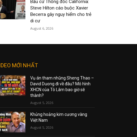
Bầu cử Thống đốc California:
Steve Hilton cáo buộc Xavier
Becerra gây nguy hiểm cho trẻ
di cư
August 6, 2026
IDEO MỚI NHẤT
Vụ án tham nhũng Sheng Thao –
David Duong đi về đâu? Mô hình
XHCN của Tô Lâm bao giờ sẽ
thành?
August 5, 2026
Khủng hoảng kim cương vàng
Việt Nam
August 5, 2026