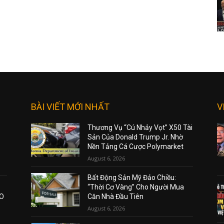
BÀI VIẾT MỚI NHẤT
V
Thương Vụ “Cú Nhảy Vọt” X50 Tài
Sản Của Donald Trump Jr. Nhờ
Nền Tảng Cá Cược Polymarket
August 6, 2026
Bất Động Sản Mỹ Đảo Chiều:
“Thời Cơ Vàng” Cho Người Mua
AO
Căn Nhà Đầu Tiên
August 6, 2026