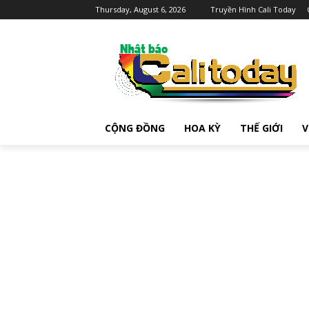
Thursday, August 6, 2026
Truyền Hình Cali Today
CỘNG ĐỒNG
HOA KỲ
THẾ GIỚI
V