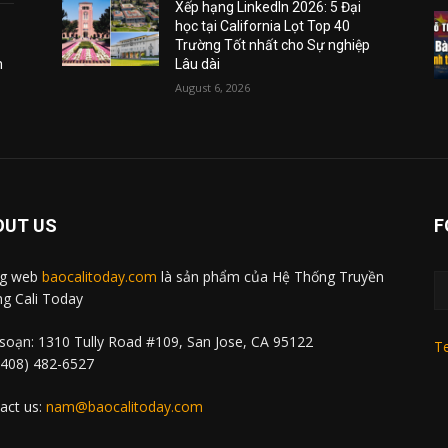
Xếp hạng LinkedIn 2026: 5 Đại
học tại California Lọt Top 40
Trường Tốt nhất cho Sự nghiệp
m
Lâu dài
August 6, 2026
OUT US
F
ng web
baocalitoday.com
là sản phẩm của Hệ Thống Truyền
g Cali Today
soạn: 1310 Tully Road #109, San Jose, CA 95122
Te
 (408) 482-6527
act us:
nam@baocalitoday.com