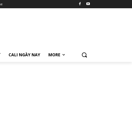
se
Ữ
CALI NGÀY NAY
MORE