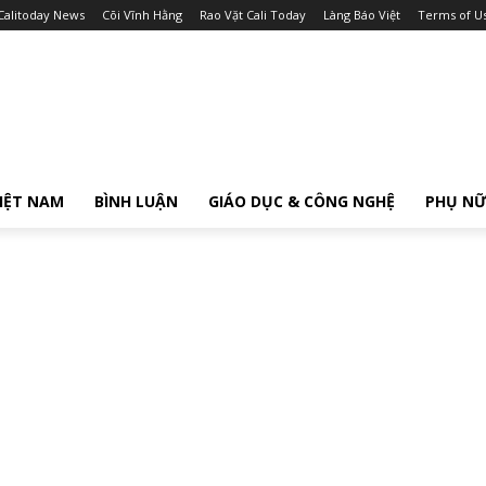
Calitoday News
Cõi Vĩnh Hằng
Rao Vặt Cali Today
Làng Báo Việt
Terms of U
IỆT NAM
BÌNH LUẬN
GIÁO DỤC & CÔNG NGHỆ
PHỤ N