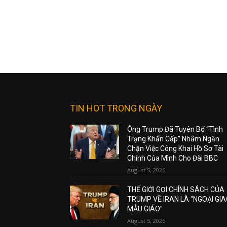
TIN HOT TRONG NGÀY
Ông Trump Đã Tuyên Bố “Tình
Trạng Khẩn Cấp” Nhằm Ngăn
Chặn Việc Công Khai Hồ Sơ Tài
Chính Của Mình Cho Đài BBC
August 5, 2026
THẾ GIỚI GỌI CHÍNH SÁCH CỦA
TRUMP VỀ IRAN LÀ “NGOẠI GI
MẪU GIÁO”
August 5, 2026