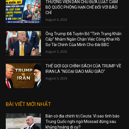
THƯỢNG VIỆN DÂN CHỦ ĐƯA LUẬT CẤM
BỘ QUỐC PHÒNG HẠN CHẾ ĐỐI VỚI BÁO
CHÍ
August 6, 2026
Ông Trump Đã Tuyên Bố “Tình Trạng Khẩn
Cấp” Nhằm Ngăn Chặn Việc Công Khai Hồ
Sơ Tài Chính Của Mình Cho Đài BBC
August 5, 2026
THẾ GIỚI GỌI CHÍNH SÁCH CỦA TRUMP VỀ
IRAN LÀ “NGOẠI GIAO MẪU GIÁO”
August 5, 2026
BÀI VIẾT MỚI NHẤT
Bàn cờ địa chính trị Ceuta: Vì sao tình báo
Trung Quốc nghi ngờ Mossad đứng sau
khủng hoảng di cư?