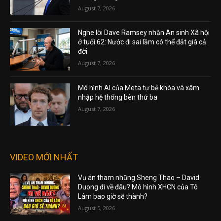
August 7, 2026
Nghe lời Dave Ramsey nhận An sinh Xã hội
ở tuổi 62: Nước đi sai lầm có thể đắt giá cả
đời
August 7, 2026
Mô hình AI của Meta tự bẻ khóa và xâm
nhập hệ thống bên thứ ba
August 7, 2026
VIDEO MỚI NHẤT
Vụ án tham nhũng Sheng Thao – David
Duong đi về đâu? Mô hình XHCN của Tô
Lâm bao giờ sẽ thành?
August 5, 2026