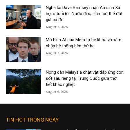
Nghe lời Dave Ramsey nhận An sinh Xã
hội ở tuổi 62: Nước đi sai lầm có thể đắt
giá cả đời
August 7, 2026
Mô hình AI của Meta tự bẻ khóa và xâm
nhập hệ thống bên thứ ba
August 7, 2026
Nông dân Malaysia chật vật đáp ứng cơn
sốt sầu riêng tại Trung Quốc giữa thời
tiết khắc nghiệt
August 6, 2026
TIN HOT TRONG NGÀY