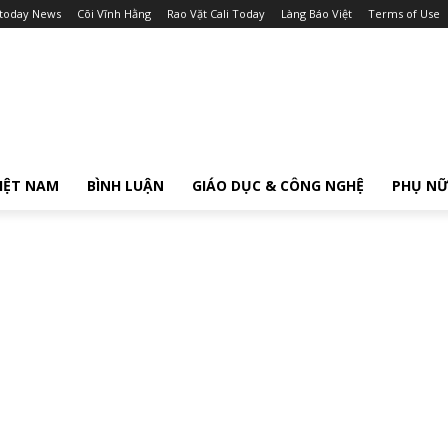
itoday News
Cõi Vĩnh Hằng
Rao Vặt Cali Today
Làng Báo Việt
Terms of Use
IỆT NAM
BÌNH LUẬN
GIÁO DỤC & CÔNG NGHỆ
PHỤ N