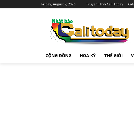
Friday, August 7, 2026
Truyền Hình Cali Today
Cal
CỘNG ĐỒNG
HOA KỲ
THẾ GIỚI
V