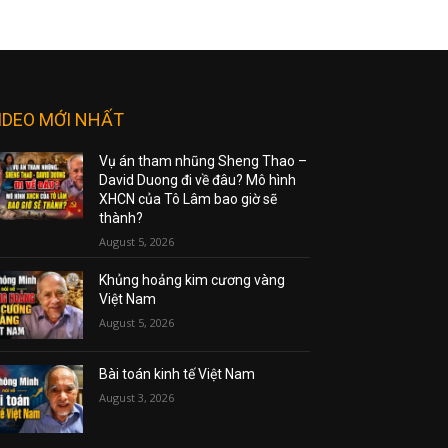
IDEO MỚI NHẤT
Vụ án tham nhũng Sheng Thao –
David Duong đi về đâu? Mô hình
XHCN của Tô Lâm bao giờ sẽ
thành?
August 5, 2026
Khủng hoảng kim cương vàng
Việt Nam
August 5, 2026
Bài toán kinh tế Việt Nam
August 3, 2026