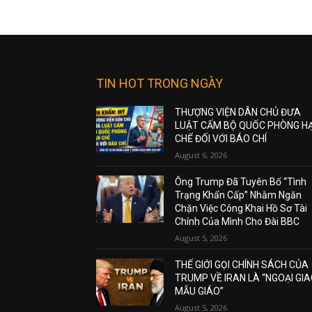
TIN HOT TRONG NGÀY
THƯỢNG VIỆN DÂN CHỦ ĐƯA
LUẬT CẤM BỘ QUỐC PHÒNG H
CHẾ ĐỐI VỚI BÁO CHÍ
August 6, 2026
Ông Trump Đã Tuyên Bố “Tình
Trạng Khẩn Cấp” Nhằm Ngăn
Chặn Việc Công Khai Hồ Sơ Tài
Chính Của Mình Cho Đài BBC
August 5, 2026
THẾ GIỚI GỌI CHÍNH SÁCH CỦA
TRUMP VỀ IRAN LÀ “NGOẠI GI
MẪU GIÁO”
August 5, 2026