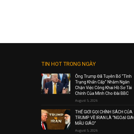
TIN HOT TRONG NGÀY
Ông Trump Đã Tuyên Bố “Tình
Trạng Khẩn Cấp” Nhằm Ngăn
Chặn Việc Công Khai Hồ Sơ Tài
Chính Của Mình Cho Đài BBC
August 5, 2026
THẾ GIỚI GỌI CHÍNH SÁCH CỦA
TRUMP VỀ IRAN LÀ “NGOẠI GI
MẪU GIÁO”
August 5, 2026