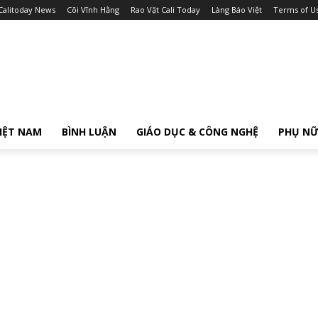
Calitoday News
Cõi Vĩnh Hằng
Rao Vặt Cali Today
Làng Báo Việt
Terms of U
IỆT NAM
BÌNH LUẬN
GIÁO DỤC & CÔNG NGHỆ
PHỤ N