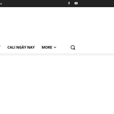
se
Ữ
CALI NGÀY NAY
MORE