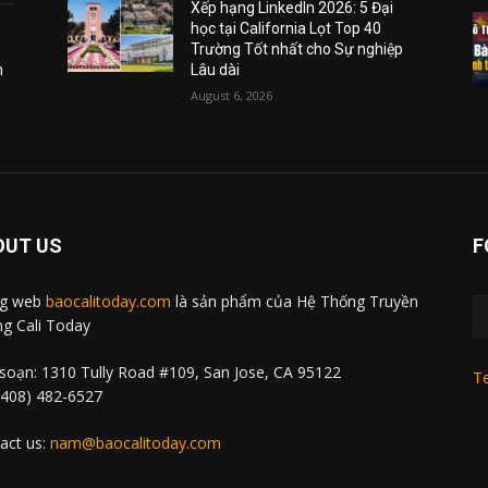
Xếp hạng LinkedIn 2026: 5 Đại
học tại California Lọt Top 40
Trường Tốt nhất cho Sự nghiệp
m
Lâu dài
August 6, 2026
OUT US
F
ng web
baocalitoday.com
là sản phẩm của Hệ Thống Truyền
g Cali Today
soạn: 1310 Tully Road #109, San Jose, CA 95122
Te
 (408) 482-6527
act us:
nam@baocalitoday.com