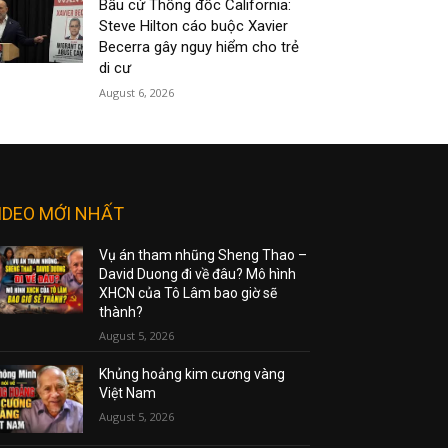
Bầu cử Thống đốc California:
Steve Hilton cáo buộc Xavier
Becerra gây nguy hiểm cho trẻ
di cư
August 6, 2026
IDEO MỚI NHẤT
Vụ án tham nhũng Sheng Thao –
David Duong đi về đâu? Mô hình
XHCN của Tô Lâm bao giờ sẽ
thành?
August 5, 2026
Khủng hoảng kim cương vàng
Việt Nam
August 5, 2026