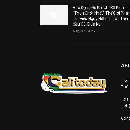
Báo Động Đỏ Khi Chỉ Số Kinh Tế
“Then Chốt Nhất” Thế Giới Phát
Tín Hiệu Nguy Hiểm Trước Thề
bầu Cử Giữa Kỳ
August 5, 2026
AB
Tra
Thôn
Tòa 
Tel:
Cont