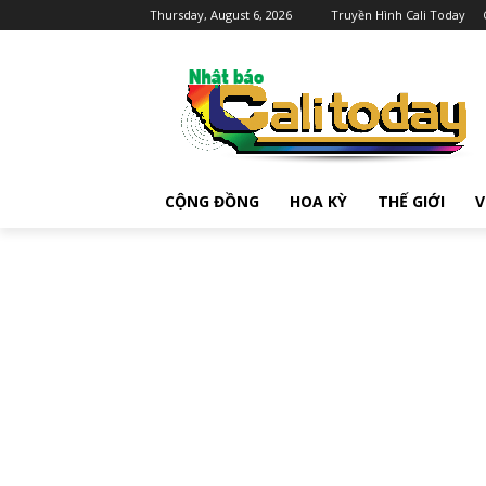
Thursday, August 6, 2026
Truyền Hình Cali Today
CỘNG ĐỒNG
HOA KỲ
THẾ GIỚI
V