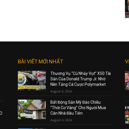
BÀI VIẾT MỚI NHẤT
V
Thương Vụ “Cú Nhảy Vọt” X50 Tài
Sản Của Donald Trump Jr. Nhờ
Nền Tảng Cá Cược Polymarket
August 6, 2026
Bất Động Sản Mỹ Đảo Chiều:
“Thời Cơ Vàng” Cho Người Mua
AO
Căn Nhà Đầu Tiên
August 6, 2026