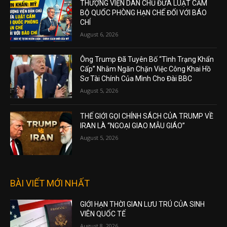
THƯỢNG VIỆN DÂN CHỦ ĐƯA LUẬT CẤM
BỘ QUỐC PHÒNG HẠN CHẾ ĐỐI VỚI BÁO
CHÍ
August 6, 2026
Ông Trump Đã Tuyên Bố “Tình Trạng Khẩn
Cấp” Nhằm Ngăn Chặn Việc Công Khai Hồ
Sơ Tài Chính Của Mình Cho Đài BBC
August 5, 2026
THẾ GIỚI GỌI CHÍNH SÁCH CỦA TRUMP VỀ
IRAN LÀ “NGOẠI GIAO MẪU GIÁO”
August 5, 2026
BÀI VIẾT MỚI NHẤT
GIỚI HẠN THỜI GIAN LƯU TRÚ CỦA SINH
VIÊN QUỐC TẾ
August 8, 2026