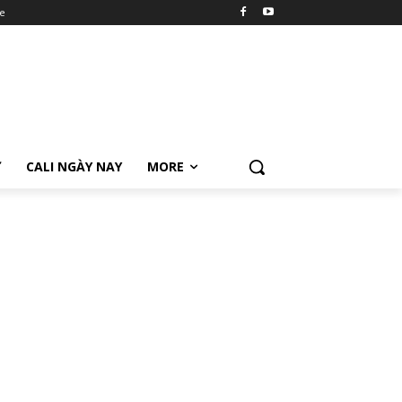
e
Ữ
CALI NGÀY NAY
MORE