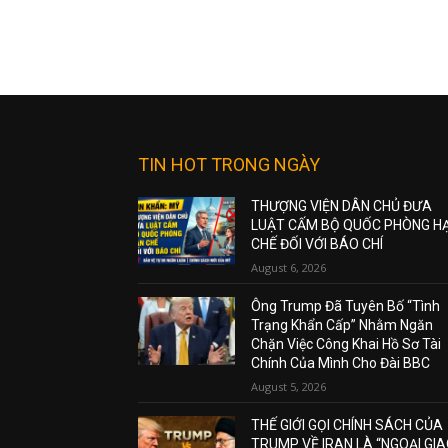
TIN HOT TRONG NGÀY
THƯỢNG VIỆN DÂN CHỦ ĐƯA
LUẬT CẤM BỘ QUỐC PHÒNG H
CHẾ ĐỐI VỚI BÁO CHÍ
August 6, 2026
Ông Trump Đã Tuyên Bố “Tình
Trạng Khẩn Cấp” Nhằm Ngăn
Chặn Việc Công Khai Hồ Sơ Tài
Chính Của Mình Cho Đài BBC
August 5, 2026
THẾ GIỚI GỌI CHÍNH SÁCH CỦA
TRUMP VỀ IRAN LÀ “NGOẠI GI