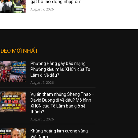
gạt bỏ lao động nhập cư
August 7, 2026
IDEO MỚI NHẤT
Phương Hằng gây bão mạng,
Phường kiểu mẫu XHCN của Tô
Lâm đi về đâu?
August 7, 2026
Vụ án tham nhũng Sheng Thao –
David Duong đi về đâu? Mô hình
XHCN của Tô Lâm bao giờ sẽ
thành?
August 5, 2026
Khủng hoảng kim cương vàng
Việt Nam