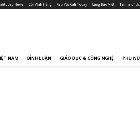
alitoday News
Cõi Vĩnh Hằng
Rao Vặt Cali Today
Làng Báo Việt
Terms of Us
IỆT NAM
BÌNH LUẬN
GIÁO DỤC & CÔNG NGHỆ
PHỤ N