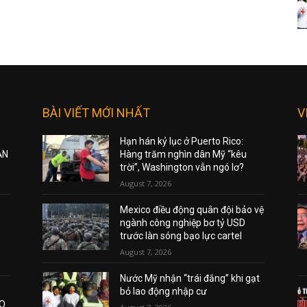
BÀI VIẾT MỚI NHẤT
V
Hạn hán kỷ lục ở Puerto Rico:
ẠN
Hàng trăm nghìn dân Mỹ “kêu
trời”, Washington vẫn ngó lơ?
August 7, 2026
Mexico điều động quân đội bảo vệ
ngành công nghiệp bơ tỷ USD
trước làn sóng bạo lực cartel
August 7, 2026
Nước Mỹ nhận “trái đắng” khi gạt
bỏ lao động nhập cư
AO