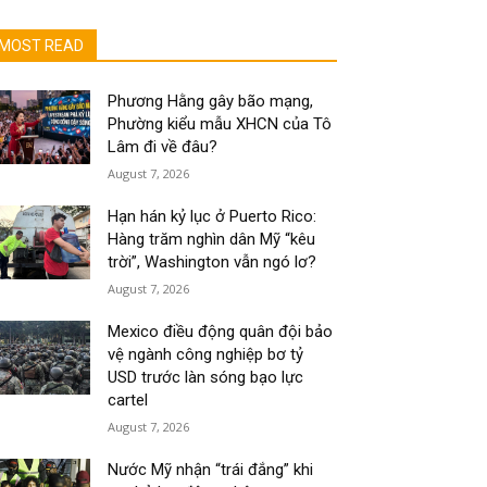
MOST READ
Phương Hằng gây bão mạng,
Phường kiểu mẫu XHCN của Tô
Lâm đi về đâu?
August 7, 2026
Hạn hán kỷ lục ở Puerto Rico:
Hàng trăm nghìn dân Mỹ “kêu
trời”, Washington vẫn ngó lơ?
August 7, 2026
Mexico điều động quân đội bảo
vệ ngành công nghiệp bơ tỷ
USD trước làn sóng bạo lực
cartel
August 7, 2026
Nước Mỹ nhận “trái đắng” khi