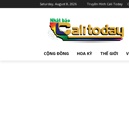
Saturday, August 8, 2026
Truyền Hình Cali Today
C
CỘNG ĐỒNG
HOA KỲ
THẾ GIỚI
V