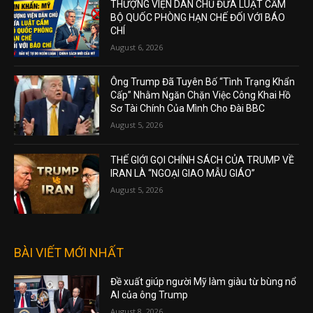
THƯỢNG VIỆN DÂN CHỦ ĐƯA LUẬT CẤM
BỘ QUỐC PHÒNG HẠN CHẾ ĐỐI VỚI BÁO
CHÍ
August 6, 2026
Ông Trump Đã Tuyên Bố “Tình Trạng Khẩn
Cấp” Nhằm Ngăn Chặn Việc Công Khai Hồ
Sơ Tài Chính Của Mình Cho Đài BBC
August 5, 2026
THẾ GIỚI GỌI CHÍNH SÁCH CỦA TRUMP VỀ
IRAN LÀ “NGOẠI GIAO MẪU GIÁO”
August 5, 2026
BÀI VIẾT MỚI NHẤT
Đề xuất giúp người Mỹ làm giàu từ bùng nổ
AI của ông Trump
August 8, 2026