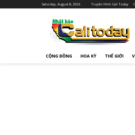
Saturday, August 8, 2026
Truyền Hình Cali Today
C
CỘNG ĐỒNG
HOA KỲ
THẾ GIỚI
V