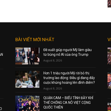
BÀI VIẾT MỚI NHẤT
V
Đề xuất giúp người Mỹ làm giàu
ẠN
từ bùng nổ AI của ông Trump
August 8, 2026
Hơn 1 triệu người Mỹ rời bỏ thị
trường lao động: Điều gì đang đẩy
cuộc khủng hoảng lên đỉnh điểm?
August 8, 2026
QUẬN CAM – BIỂU TÌNH ĐẦY KHÍ
THẾ CHỐNG CA NÔ VIỆT CỘNG
QUỐC THIÊN
AO