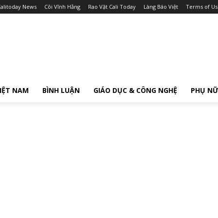
alitoday News
Cõi Vĩnh Hằng
Rao Vặt Cali Today
Làng Báo Việt
Terms of Us
IỆT NAM
BÌNH LUẬN
GIÁO DỤC & CÔNG NGHỆ
PHỤ N