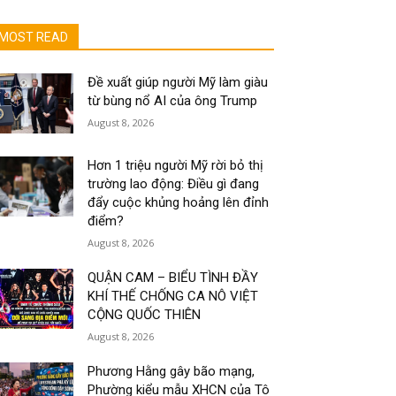
MOST READ
Đề xuất giúp người Mỹ làm giàu
từ bùng nổ AI của ông Trump
August 8, 2026
Hơn 1 triệu người Mỹ rời bỏ thị
trường lao động: Điều gì đang
đẩy cuộc khủng hoảng lên đỉnh
điểm?
August 8, 2026
QUẬN CAM – BIỂU TÌNH ĐẦY
KHÍ THẾ CHỐNG CA NÔ VIỆT
CỘNG QUỐC THIÊN
August 8, 2026
Phương Hằng gây bão mạng,
Phường kiểu mẫu XHCN của Tô