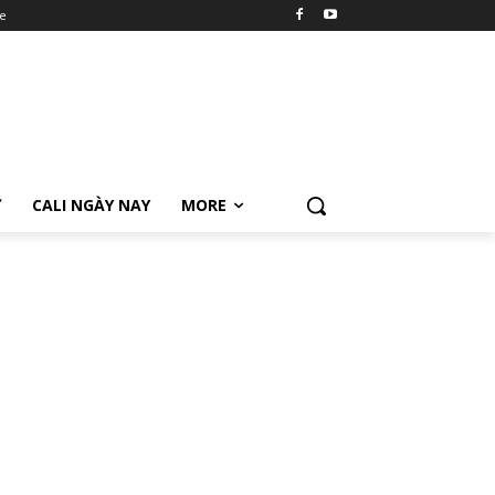
e
Ữ
CALI NGÀY NAY
MORE