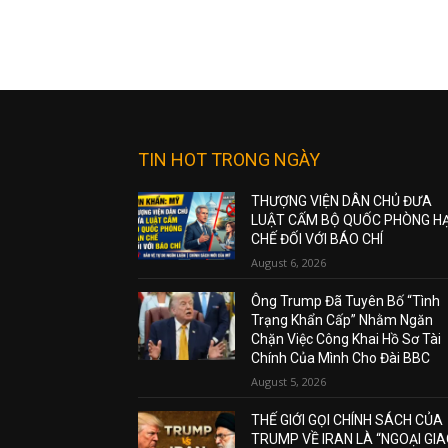
TIN HOT TRONG NGÀY
THƯỢNG VIỆN DÂN CHỦ ĐƯA
LUẬT CẤM BỘ QUỐC PHÒNG H
CHẾ ĐỐI VỚI BÁO CHÍ
August 6, 2026
Ông Trump Đã Tuyên Bố “Tình
Trạng Khẩn Cấp” Nhằm Ngăn
Chặn Việc Công Khai Hồ Sơ Tài
Chính Của Mình Cho Đài BBC
August 5, 2026
THẾ GIỚI GỌI CHÍNH SÁCH CỦA
TRUMP VỀ IRAN LÀ “NGOẠI GI