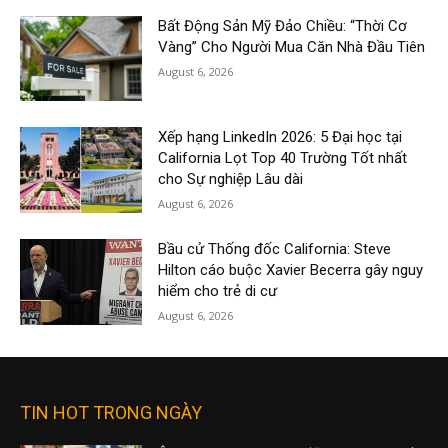
Bất Động Sản Mỹ Đảo Chiều: “Thời Cơ
Vàng” Cho Người Mua Căn Nhà Đầu Tiên
August 6, 2026
Xếp hạng LinkedIn 2026: 5 Đại học tại
California Lọt Top 40 Trường Tốt nhất
cho Sự nghiệp Lâu dài
August 6, 2026
Bầu cử Thống đốc California: Steve
Hilton cáo buộc Xavier Becerra gây nguy
hiểm cho trẻ di cư
August 6, 2026
TIN HOT TRONG NGÀY