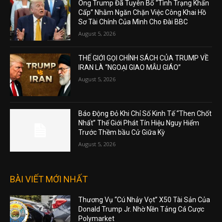
Ông Trump Đã Tuyên Bố “Tình Trạng Khẩn
Cấp” Nhằm Ngăn Chặn Việc Công Khai Hồ
Sơ Tài Chính Của Mình Cho Đài BBC
August 5, 2026
THẾ GIỚI GỌI CHÍNH SÁCH CỦA TRUMP VỀ
IRAN LÀ “NGOẠI GIAO MẪU GIÁO”
August 5, 2026
Báo Động Đỏ Khi Chỉ Số Kinh Tế “Then Chốt
Nhất” Thế Giới Phát Tín Hiệu Nguy Hiểm
Trước Thềm bầu Cử Giữa Kỳ
August 5, 2026
BÀI VIẾT MỚI NHẤT
Thương Vụ “Cú Nhảy Vọt” X50 Tài Sản Của
Donald Trump Jr. Nhờ Nền Tảng Cá Cược
Polymarket