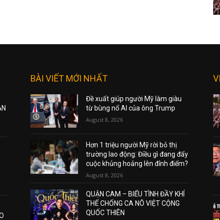
BÀI VIẾT MỚI NHẤT
V
Đề xuất giúp người Mỹ làm giàu
ẠN
từ bùng nổ AI của ông Trump
August 8, 2026
Hơn 1 triệu người Mỹ rời bỏ thị
trường lao động: Điều gì đang đẩy
cuộc khủng hoảng lên đỉnh điểm?
August 8, 2026
QUẬN CAM – BIỂU TÌNH ĐẦY KHÍ
THẾ CHỐNG CA NÔ VIỆT CỘNG
QUỐC THIÊN
AO