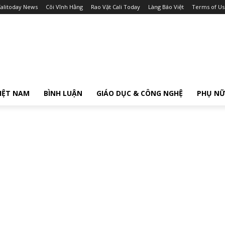
alitoday News
Cõi Vĩnh Hằng
Rao Vặt Cali Today
Làng Báo Việt
Terms of Us
IỆT NAM
BÌNH LUẬN
GIÁO DỤC & CÔNG NGHỆ
PHỤ N