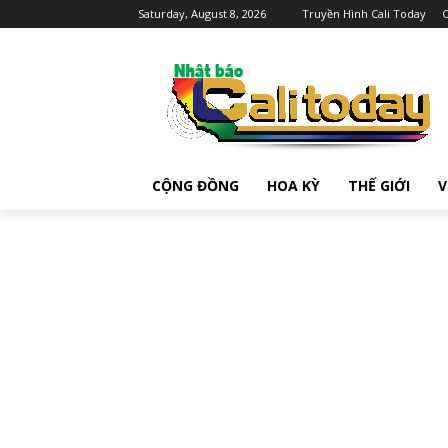
Saturday, August 8, 2026
Truyền Hình Cali Today
C
CỘNG ĐỒNG
HOA KỲ
THẾ GIỚI
V