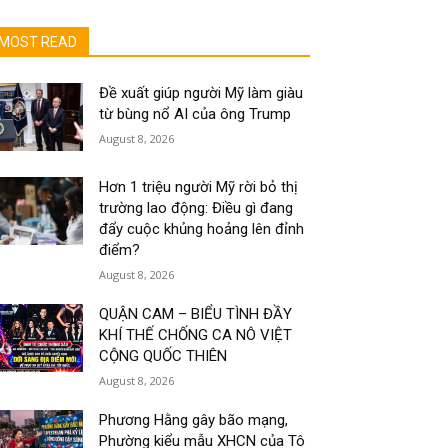
MOST READ
Đề xuất giúp người Mỹ làm giàu
từ bùng nổ AI của ông Trump
August 8, 2026
Hơn 1 triệu người Mỹ rời bỏ thị
trường lao động: Điều gì đang
đẩy cuộc khủng hoảng lên đỉnh
điểm?
August 8, 2026
QUẬN CAM – BIỂU TÌNH ĐẦY
KHÍ THẾ CHỐNG CA NÔ VIỆT
CỘNG QUỐC THIÊN
August 8, 2026
Phương Hằng gây bão mạng,
Phường kiểu mẫu XHCN của Tô