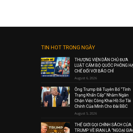
TIN HOT TRONG NGÀY
THƯỢNG VIỆN DÂN CHỦ ĐƯA
LUẬT CẤM BỘ QUỐC PHÒNG H
CHẾ ĐỐI VỚI BÁO CHÍ
August 6, 2026
Ông Trump Đã Tuyên Bố “Tình
Trạng Khẩn Cấp” Nhằm Ngăn
Chặn Việc Công Khai Hồ Sơ Tài
Chính Của Mình Cho Đài BBC
August 5, 2026
THẾ GIỚI GỌI CHÍNH SÁCH CỦA
TRUMP VỀ IRAN LÀ “NGOẠI GI