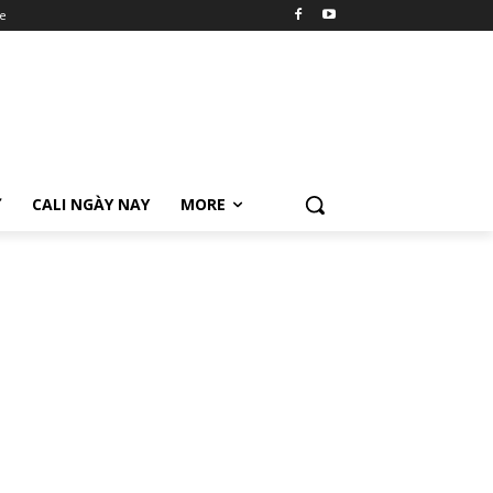
e
Ữ
CALI NGÀY NAY
MORE