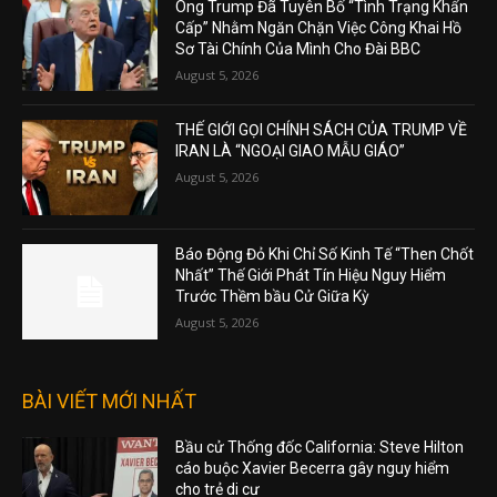
Ông Trump Đã Tuyên Bố “Tình Trạng Khẩn
Cấp” Nhằm Ngăn Chặn Việc Công Khai Hồ
Sơ Tài Chính Của Mình Cho Đài BBC
August 5, 2026
THẾ GIỚI GỌI CHÍNH SÁCH CỦA TRUMP VỀ
IRAN LÀ “NGOẠI GIAO MẪU GIÁO”
August 5, 2026
Báo Động Đỏ Khi Chỉ Số Kinh Tế “Then Chốt
Nhất” Thế Giới Phát Tín Hiệu Nguy Hiểm
Trước Thềm bầu Cử Giữa Kỳ
August 5, 2026
BÀI VIẾT MỚI NHẤT
Bầu cử Thống đốc California: Steve Hilton
cáo buộc Xavier Becerra gây nguy hiểm
cho trẻ di cư