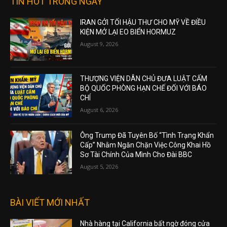
TIN HOT TRONG NGÀY
IRAN GỞI TỐI HẬU THƯ CHO MỸ VỀ ĐIỀU
KIỆN MỞ LẠI EO BIỂN HORMUZ
August 9, 2026
THƯỢNG VIỆN DÂN CHỦ ĐƯA LUẬT CẤM
BỘ QUỐC PHÒNG HẠN CHẾ ĐỐI VỚI BÁO
CHÍ
August 6, 2026
Ông Trump Đã Tuyên Bố “Tình Trạng Khẩn
Cấp” Nhằm Ngăn Chặn Việc Công Khai Hồ
Sơ Tài Chính Của Mình Cho Đài BBC
August 5, 2026
BÀI VIẾT MỚI NHẤT
Nhà hàng tại California bất ngờ đóng cửa