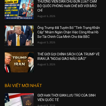
THƯỢNG VIỆN DÂN CHỦ ĐƯA LUẬT CẤM
BỘ QUỐC PHÒNG HẠN CHẾ ĐỐI VỚI BÁO
CHÍ
August 6, 2026
Ông Trump Đã Tuyên Bố “Tình Trạng Khẩn
Cấp” Nhằm Ngăn Chặn Việc Công Khai Hồ
Sơ Tài Chính Của Mình Cho Đài BBC
August 5, 2026
THẾ GIỚI GỌI CHÍNH SÁCH CỦA TRUMP VỀ
IRAN LÀ “NGOẠI GIAO MẪU GIÁO”
August 5, 2026
BÀI VIẾT MỚI NHẤT
GIỚI HẠN THỜI GIAN LƯU TRÚ CỦA SINH
VIÊN QUỐC TẾ
August 8, 2026