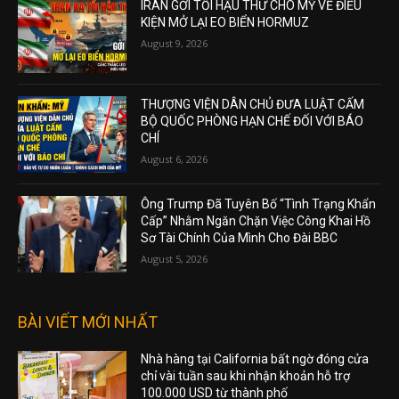
IRAN GỞI TỐI HẬU THƯ CHO MỸ VỀ ĐIỀU
KIỆN MỞ LẠI EO BIỂN HORMUZ
August 9, 2026
THƯỢNG VIỆN DÂN CHỦ ĐƯA LUẬT CẤM
BỘ QUỐC PHÒNG HẠN CHẾ ĐỐI VỚI BÁO
CHÍ
August 6, 2026
Ông Trump Đã Tuyên Bố “Tình Trạng Khẩn
Cấp” Nhằm Ngăn Chặn Việc Công Khai Hồ
Sơ Tài Chính Của Mình Cho Đài BBC
August 5, 2026
BÀI VIẾT MỚI NHẤT
Nhà hàng tại California bất ngờ đóng cửa
chỉ vài tuần sau khi nhận khoản hỗ trợ
100.000 USD từ thành phố