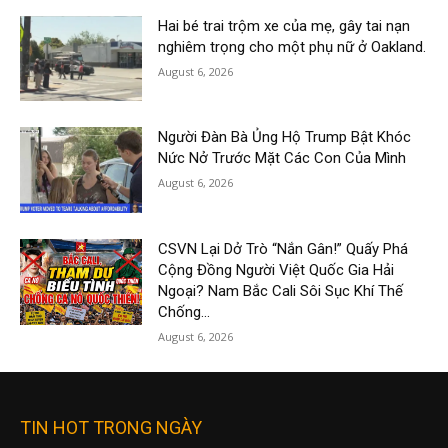
Hai bé trai trộm xe của mẹ, gây tai nạn
nghiêm trọng cho một phụ nữ ở Oakland.
August 6, 2026
Người Đàn Bà Ủng Hộ Trump Bật Khóc
Nức Nở Trước Mặt Các Con Của Mình
August 6, 2026
CSVN Lại Dở Trò “Nắn Gân!” Quấy Phá
Cộng Đồng Người Việt Quốc Gia Hải
Ngoại? Nam Bắc Cali Sôi Sục Khí Thế
Chống...
August 6, 2026
TIN HOT TRONG NGÀY