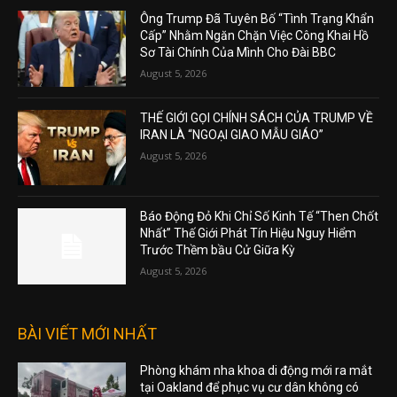
Ông Trump Đã Tuyên Bố “Tình Trạng Khẩn
Cấp” Nhằm Ngăn Chặn Việc Công Khai Hồ
Sơ Tài Chính Của Mình Cho Đài BBC
August 5, 2026
THẾ GIỚI GỌI CHÍNH SÁCH CỦA TRUMP VỀ
IRAN LÀ “NGOẠI GIAO MẪU GIÁO”
August 5, 2026
Báo Động Đỏ Khi Chỉ Số Kinh Tế “Then Chốt
Nhất” Thế Giới Phát Tín Hiệu Nguy Hiểm
Trước Thềm bầu Cử Giữa Kỳ
August 5, 2026
BÀI VIẾT MỚI NHẤT
Phòng khám nha khoa di động mới ra mắt
tại Oakland để phục vụ cư dân không có